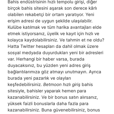
Bahis endüstrisinin hızlı tempolu girişi, diğer
birçok bahis sitesini aşarak son derece kârlı
olabilen rekabetçi bir ortam yaratıyor. Yeni
erişim adresi de uygun şekilde ulaşılabilir.
Kulübe katılmak ve tüm harika avantajları elde
etmek istiyorsanız, üyelik ve kayıt için hızlı ve
kolayca kaydolabilirsiniz. Ve tahmin et ne oldu?
Hatta Twitter hesapları da dahil olmak üzere
sosyal medyada duyurdukları yeni bir adresleri
var. Herhangi bir haber varsa, burada
duyacaksınız, bu yüzden yeni adres giriş
bağlantılarımıza göz atmayı unutmayın. Ayrıca
burada yeni pazarlık ve olayları
keşfedebilirsiniz.
Betmoon hızlı giriş
bahis
sitesiyle, bahisler yaparak hemen para
kazanabilirsiniz. Ve bir bonus satın alırsanız,
yüksek faizli bonuslarla daha fazla para
kazanabilirsiniz. Buna güvenebilirsiniz, bonus