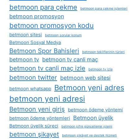
betmoon para çekme
betmoon para çekme i̇şlemleri
betmoon promosyon
betmoon promosyon kodu
betmoon sitesi
betmoon sorular konum
Betmoon Sosyal Medya
Betmoon Spor Bahisleri
betmoon tekliflerinin türleri
betmoon tv
betmoon tv canli maç
betmoon tv canli maç izle
betmoon tv izle
betmoon twitter
betmoon web sitesi
Betmoon yeni adres
betmoon whatsapp
betmoon yeni adresi
Betmoon yeni giriş
betmoon ödeme yöntemi
Betmoon üyelik
betmoon ödeme yöntemleri
Betmoon üyelik süreci
betmoon şifre güncelleme i̇şlemi
betmoon şikayet
betmoon şikâyet ve destek hizmeti