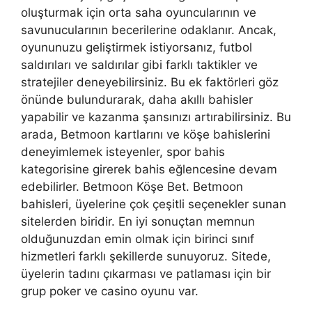
oluşturmak için orta saha oyuncularının ve
savunucularının becerilerine odaklanır. Ancak,
oyununuzu geliştirmek istiyorsanız, futbol
saldırıları ve saldırılar gibi farklı taktikler ve
stratejiler deneyebilirsiniz. Bu ek faktörleri göz
önünde bulundurarak, daha akıllı bahisler
yapabilir ve kazanma şansınızı artırabilirsiniz. Bu
arada, Betmoon kartlarını ve köşe bahislerini
deneyimlemek isteyenler, spor bahis
kategorisine girerek bahis eğlencesine devam
edebilirler. Betmoon Köşe Bet. Betmoon
bahisleri, üyelerine çok çeşitli seçenekler sunan
sitelerden biridir. En iyi sonuçtan memnun
olduğunuzdan emin olmak için birinci sınıf
hizmetleri farklı şekillerde sunuyoruz. Sitede,
üyelerin tadını çıkarması ve patlaması için bir
grup poker ve casino oyunu var.