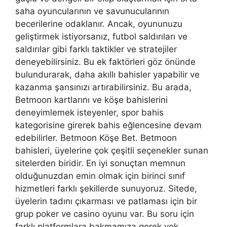
saha oyuncularının ve savunucularının
becerilerine odaklanır. Ancak, oyununuzu
geliştirmek istiyorsanız, futbol saldırıları ve
saldırılar gibi farklı taktikler ve stratejiler
deneyebilirsiniz. Bu ek faktörleri göz önünde
bulundurarak, daha akıllı bahisler yapabilir ve
kazanma şansınızı artırabilirsiniz. Bu arada,
Betmoon kartlarını ve köşe bahislerini
deneyimlemek isteyenler, spor bahis
kategorisine girerek bahis eğlencesine devam
edebilirler. Betmoon Köşe Bet. Betmoon
bahisleri, üyelerine çok çeşitli seçenekler sunan
sitelerden biridir. En iyi sonuçtan memnun
olduğunuzdan emin olmak için birinci sınıf
hizmetleri farklı şekillerde sunuyoruz. Sitede,
üyelerin tadını çıkarması ve patlaması için bir
grup poker ve casino oyunu var. Bu soru için
farklı platformlara bakmamıza gerek yok.