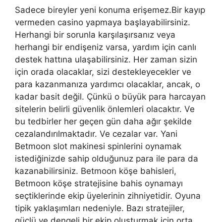
Sadece bireyler yeni konuma erişemez.Bir kayıp
vermeden casino yapmaya başlayabilirsiniz.
Herhangi bir sorunla karşılaşırsanız veya
herhangi bir endişeniz varsa, yardım için canlı
destek hattına ulaşabilirsiniz. Her zaman sizin
için orada olacaklar, sizi destekleyecekler ve
para kazanmanıza yardımcı olacaklar, ancak, o
kadar basit değil. Çünkü o büyük para harcayan
sitelerin belirli güvenlik önlemleri olacaktır. Ve
bu tedbirler her geçen gün daha ağır şekilde
cezalandırılmaktadır. Ve cezalar var. Yani
Betmoon slot makinesi spinlerini oynamak
istediğinizde sahip olduğunuz para ile para da
kazanabilirsiniz. Betmoon köşe bahisleri,
Betmoon köşe stratejisine bahis oynamayı
seçtiklerinde ekip üyelerinin zihniyetidir. Oyuna
tipik yaklaşımları nedeniyle. Bazı stratejiler,
güçlü ve dengeli bir ekip oluşturmak için orta