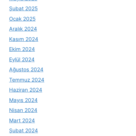
Şubat 2025
Ocak 2025
Aralık 2024
Kasım 2024
Ekim 2024
Eylül 2024
Ağustos 2024
Temmuz 2024
Haziran 2024
Mayıs 2024
Nisan 2024
Mart 2024
Şubat 2024