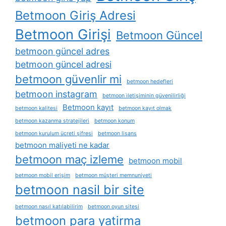
Betmoon Giriş Adresi
Betmoon Girişi
Betmoon Güncel
betmoon güncel adres
betmoon güncel adresi
betmoon güvenlir mi
betmoon hedefleri
betmoon instagram
betmoon i̇letişiminin güvenilirliği
Betmoon kayıt
betmoon kalitesi
betmoon kayıt olmak
betmoon kazanma stratejileri
betmoon konum
betmoon kurulum ücreti şifresi
betmoon lisans
betmoon maliyeti ne kadar
betmoon maç izleme
betmoon mobil
betmoon mobil erişim
betmoon müşteri memnuniyeti
betmoon nasil bir site
betmoon nasıl katılabilirim
betmoon oyun sitesi
betmoon para yatirma