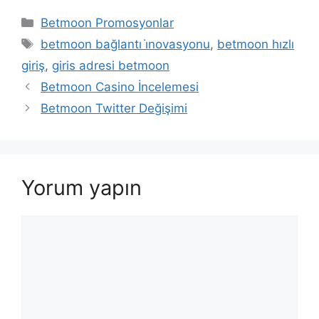
Kategoriler
Betmoon Promosyonlar
Etiketler
betmoon bağlantı i̇novasyonu
,
betmoon hızlı
giriş
,
giris adresi betmoon
Yazı
Betmoon Casino İncelemesi
dolaşımı
Betmoon Twitter Değişimi
Yorum yapın
Yorum