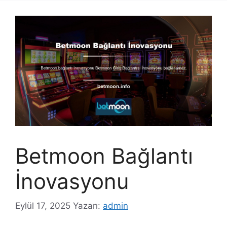
Betmoon Bağlantı
İnovasyonu
Eylül 17, 2025
Yazarı:
admin