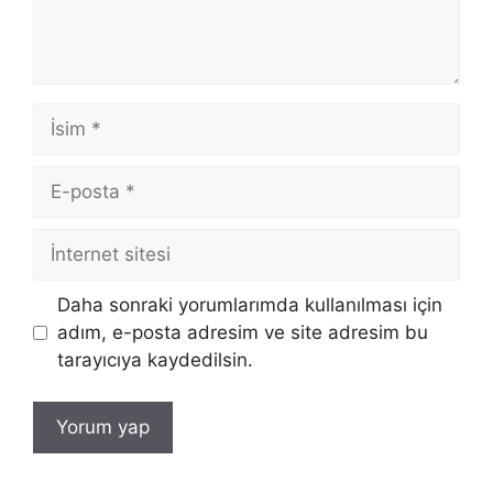
İsim
E-
posta
İnternet
sitesi
Daha sonraki yorumlarımda kullanılması için
adım, e-posta adresim ve site adresim bu
tarayıcıya kaydedilsin.