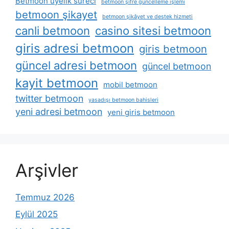
Betmoon üyelik süreci
betmoon şifre güncelleme i̇şlemi
betmoon şikayet
betmoon şikâyet ve destek hizmeti
canli betmoon
casino sitesi betmoon
giris adresi betmoon
giris betmoon
güncel adresi betmoon
güncel betmoon
kayit betmoon
mobil betmoon
twitter betmoon
yasadışı betmoon bahisleri
yeni adresi betmoon
yeni giris betmoon
Arşivler
Temmuz 2026
Eylül 2025