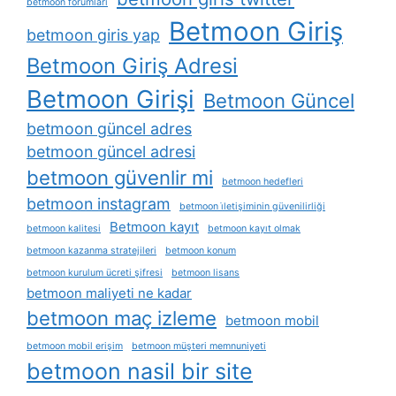
betmoon forumları
Betmoon Giriş
betmoon giris yap
Betmoon Giriş Adresi
Betmoon Girişi
Betmoon Güncel
betmoon güncel adres
betmoon güncel adresi
betmoon güvenlir mi
betmoon hedefleri
betmoon instagram
betmoon i̇letişiminin güvenilirliği
Betmoon kayıt
betmoon kalitesi
betmoon kayıt olmak
betmoon kazanma stratejileri
betmoon konum
betmoon kurulum ücreti şifresi
betmoon lisans
betmoon maliyeti ne kadar
betmoon maç izleme
betmoon mobil
betmoon mobil erişim
betmoon müşteri memnuniyeti
betmoon nasil bir site