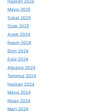
Haziran 2025
Mayıs 2025
Şubat 2025
Ocak 2025
Aralık 2024
Kasım 2024
Ekim 2024
Eylül 2024
Ağustos 2024
Temmuz 2024
Haziran 2024
Mayıs 2024
Nisan 2024
Mart 2024