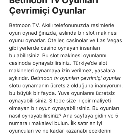
Betmoon Tv Oyunları
Çevrimiçi Oyunlar
Betmoon TV. Akıllı telefonunuzda resimlerle
oyun oynadığınızda, aslında bir slot makinesi
oyunu oynarlar. Oteller, casinolar ve Las Vegas
gibi yerlerde casino oynayan insanları
bulabilirsiniz. Bu slot makinesi oyunlarını
casinoda oynayabilirsiniz. Türkiye’de slot
makineleri oynamaya izin verilmez, yasalara
aykırıdır.
Betmoon tv oyunları çevrimiçi oyunlar
slotu oynamanın ücretsiz olduğuna inanıyorum,
bu büyük bir fayda. Yuva oyunlarını ücretsiz
oynayabilirsiniz. Sitede size hiçbir maliyeti
olmayan bir oyun oynayabilirsiniz. Bu oyunları
nasıl oynayabilirsiniz? Ana sayfaya gidin ve 5
numaralı makaleyi bulun. İlk satır en iyi
oyuncuları ve ne kadar kazanabileceklerini