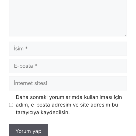
İsim
E-
posta
İnternet
sitesi
Daha sonraki yorumlarımda kullanılması için
adım, e-posta adresim ve site adresim bu
tarayıcıya kaydedilsin.