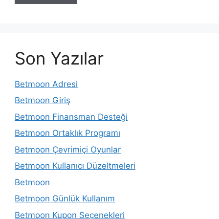
Son Yazılar
Betmoon Adresi
Betmoon Giriş
Betmoon Finansman Desteği
Betmoon Ortaklık Programı
Betmoon Çevrimiçi Oyunlar
Betmoon Kullanıcı Düzeltmeleri
Betmoon
Betmoon Günlük Kullanım
Betmoon Kupon Seçenekleri