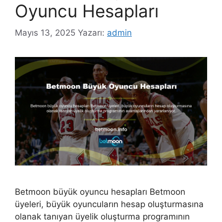
Oyuncu Hesapları
Mayıs 13, 2025
Yazarı:
admin
Betmoon büyük oyuncu hesapları Betmoon
üyeleri, büyük oyuncuların hesap oluşturmasına
olanak tanıyan üyelik oluşturma programının