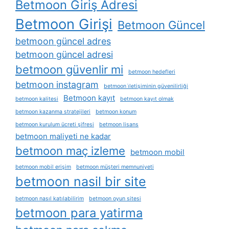
Betmoon Giriş Adresi
Betmoon Girişi
Betmoon Güncel
betmoon güncel adres
betmoon güncel adresi
betmoon güvenlir mi
betmoon hedefleri
betmoon instagram
betmoon i̇letişiminin güvenilirliği
Betmoon kayıt
betmoon kalitesi
betmoon kayıt olmak
betmoon kazanma stratejileri
betmoon konum
betmoon kurulum ücreti şifresi
betmoon lisans
betmoon maliyeti ne kadar
betmoon maç izleme
betmoon mobil
betmoon mobil erişim
betmoon müşteri memnuniyeti
betmoon nasil bir site
betmoon nasıl katılabilirim
betmoon oyun sitesi
betmoon para yatirma