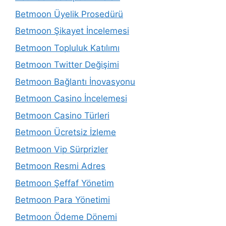
Betmoon Üyelik Prosedürü
Betmoon Şikayet İncelemesi
Betmoon Topluluk Katılımı
Betmoon Twitter Değişimi
Betmoon Bağlantı İnovasyonu
Betmoon Casino İncelemesi
Betmoon Casino Türleri
Betmoon Ücretsiz İzleme
Betmoon Vip Sürprizler
Betmoon Resmi Adres
Betmoon Şeffaf Yönetim
Betmoon Para Yönetimi
Betmoon Ödeme Dönemi