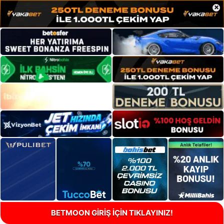
×
BETMOON GİRİŞ İÇİN TIKLAYINIZ!