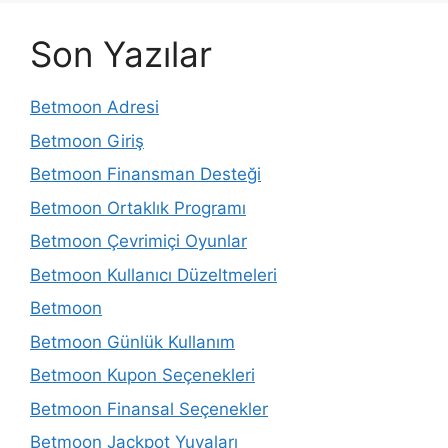
Son Yazılar
Betmoon Adresi
Betmoon Giriş
Betmoon Finansman Desteği
Betmoon Ortaklık Programı
Betmoon Çevrimiçi Oyunlar
Betmoon Kullanıcı Düzeltmeleri
Betmoon
Betmoon Günlük Kullanım
Betmoon Kupon Seçenekleri
Betmoon Finansal Seçenekler
Betmoon Jackpot Yuvaları