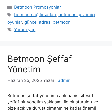
Kategoriler
Betmoon Promosyonlar
Etiketler
betmoon ağ fırsatları
,
betmoon çevrimiçi
oyunlar
,
güncel adresi betmoon
Yorum yap
Betmoon Şeffaf
Yönetim
Haziran 25, 2025
Yazarı:
admin
Betmoon şeffaf yönetim canlı bahis sitesi 1
şeffaf bir yönetim yaklaşımı ile oluşturuldu ve
bize açık ve dürüst olmanın ne kadar önemli