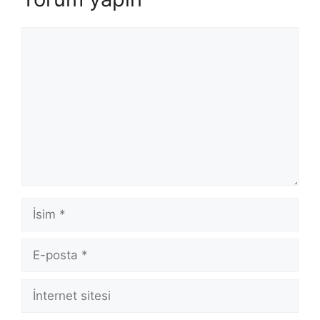
Yorum
İsim
E-
posta
İnternet
sitesi