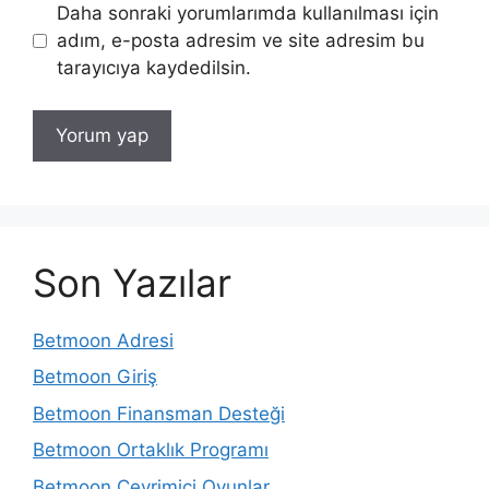
Daha sonraki yorumlarımda kullanılması için
adım, e-posta adresim ve site adresim bu
tarayıcıya kaydedilsin.
Son Yazılar
Betmoon Adresi
Betmoon Giriş
Betmoon Finansman Desteği
Betmoon Ortaklık Programı
Betmoon Çevrimiçi Oyunlar