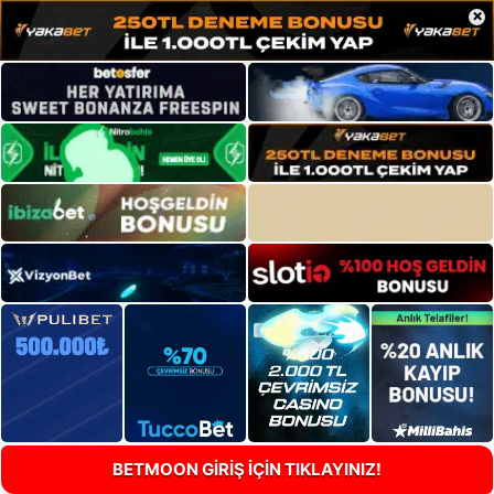
×
BETMOON GİRİŞ İÇİN TIKLAYINIZ!