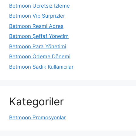
Betmoon Ücretsiz İzleme
Betmoon Vip Sürprizler
Betmoon Resmi Adres
Betmoon Şeffaf Yönetim
Betmoon Para Yönetimi
Betmoon Ödeme Dönemi
Betmoon Sadık Kullanıcılar
Kategoriler
Betmoon Promosyonlar