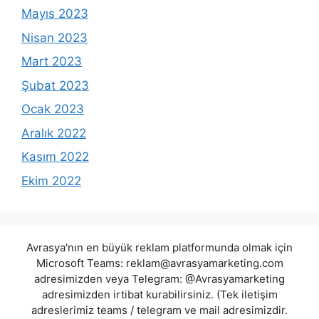
Mayıs 2023
Nisan 2023
Mart 2023
Şubat 2023
Ocak 2023
Aralık 2022
Kasım 2022
Ekim 2022
Avrasya'nın en büyük reklam platformunda olmak için
Microsoft Teams:
reklam@avrasyamarketing.com
adresimizden veya Telegram: @Avrasyamarketing
adresimizden irtibat kurabilirsiniz. (Tek iletişim
adreslerimiz teams / telegram ve mail adresimizdir.