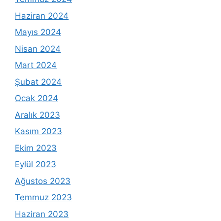
Haziran 2024
Mayıs 2024
Nisan 2024
Mart 2024
Şubat 2024
Ocak 2024
Aralık 2023
Kasım 2023
Ekim 2023
Eylül 2023
Ağustos 2023
Temmuz 2023
Haziran 2023