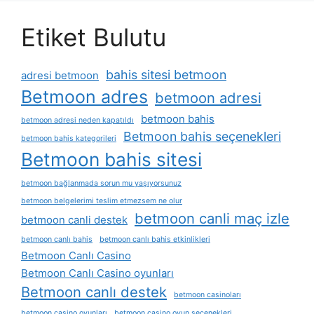
Etiket Bulutu
bahis sitesi betmoon
adresi betmoon
Betmoon adres
betmoon adresi
betmoon bahis
betmoon adresi neden kapatıldı
Betmoon bahis seçenekleri
betmoon bahis kategorileri
Betmoon bahis sitesi
betmoon bağlanmada sorun mu yaşıyorsunuz
betmoon belgelerimi teslim etmezsem ne olur
betmoon canli maç izle
betmoon canli destek
betmoon canlı bahis
betmoon canlı bahis etkinlikleri
Betmoon Canlı Casino
Betmoon Canlı Casino oyunları
Betmoon canlı destek
betmoon casinoları
betmoon casino oyunları
betmoon casino oyun seçenekleri