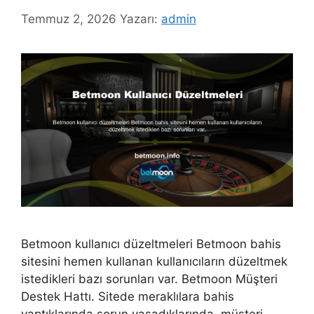
Temmuz 2, 2026
Yazarı:
admin
Betmoon kullanıcı düzeltmeleri Betmoon bahis
sitesini hemen kullanan kullanıcıların düzeltmek
istedikleri bazı sorunları var. Betmoon Müşteri
Destek Hattı. Sitede meraklılara bahis
yaptıklarında sorun yaşadıklarında, müşteri