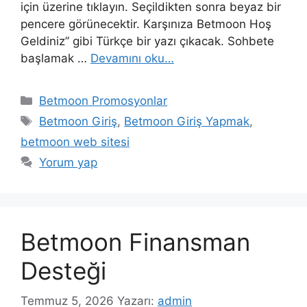
için üzerine tıklayın. Seçildikten sonra beyaz bir
pencere görünecektir. Karşınıza Betmoon Hoş
Geldiniz” gibi Türkçe bir yazı çıkacak. Sohbete
başlamak …
Devamını oku…
Kategoriler
Betmoon Promosyonlar
Etiketler
Betmoon Giriş
,
Betmoon Giriş Yapmak
,
betmoon web sitesi
Yorum yap
Betmoon Finansman
Desteği
Temmuz 5, 2026
Yazarı:
admin