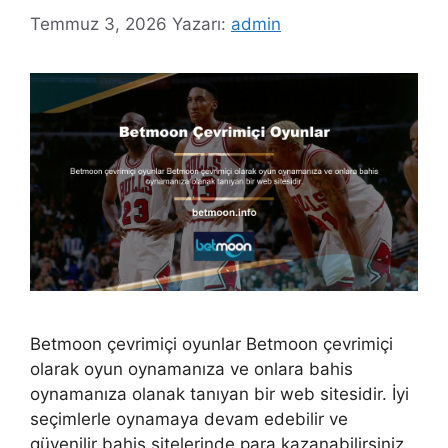
Temmuz 3, 2026
Yazarı:
admin
Betmoon çevrimiçi oyunlar Betmoon çevrimiçi
olarak oyun oynamanıza ve onlara bahis
oynamanıza olanak tanıyan bir web sitesidir. İyi
seçimlerle oynamaya devam edebilir ve
güvenilir bahis sitelerinde para kazanabilirsiniz.