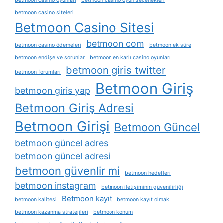
betmoon casino oyunları
betmoon casino oyun seçenekleri
betmoon casino siteleri
Betmoon Casino Sitesi
betmoon com
betmoon casino ödemeleri
betmoon ek süre
betmoon endişe ve sorunlar
betmoon en karlı casino oyunları
betmoon giris twitter
betmoon forumları
Betmoon Giriş
betmoon giris yap
Betmoon Giriş Adresi
Betmoon Girişi
Betmoon Güncel
betmoon güncel adres
betmoon güncel adresi
betmoon güvenlir mi
betmoon hedefleri
betmoon instagram
betmoon i̇letişiminin güvenilirliği
Betmoon kayıt
betmoon kalitesi
betmoon kayıt olmak
betmoon kazanma stratejileri
betmoon konum