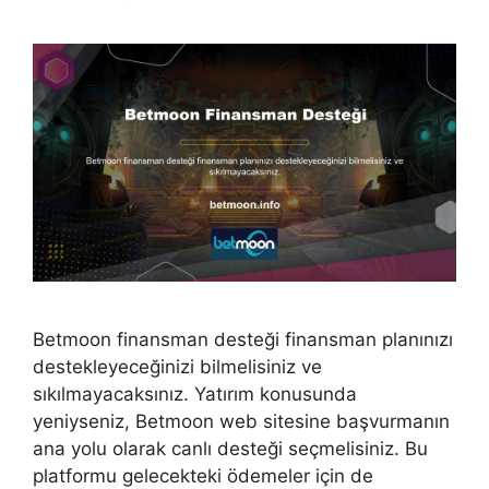
Betmoon finansman desteği finansman planınızı
destekleyeceğinizi bilmelisiniz ve
sıkılmayacaksınız. Yatırım konusunda
yeniyseniz, Betmoon web sitesine başvurmanın
ana yolu olarak canlı desteği seçmelisiniz. Bu
platformu gelecekteki ödemeler için de