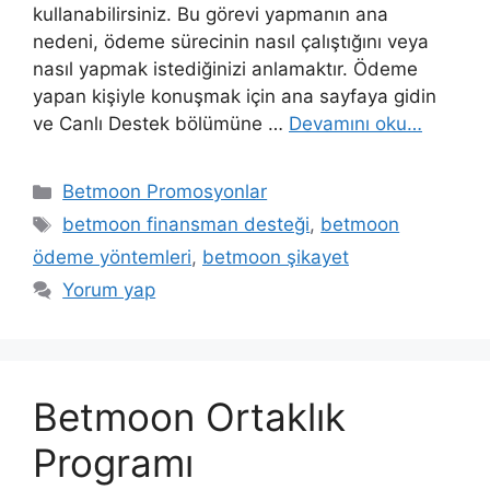
kullanabilirsiniz. Bu görevi yapmanın ana
nedeni, ödeme sürecinin nasıl çalıştığını veya
nasıl yapmak istediğinizi anlamaktır. Ödeme
yapan kişiyle konuşmak için ana sayfaya gidin
ve Canlı Destek bölümüne …
Devamını oku…
Kategoriler
Betmoon Promosyonlar
Etiketler
betmoon finansman desteği
,
betmoon
ödeme yöntemleri
,
betmoon şikayet
Yorum yap
Betmoon Ortaklık
Programı