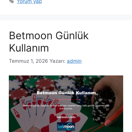
Yorum yap
Betmoon Günlük
Kullanım
Temmuz 1, 2026
Yazarı:
admin