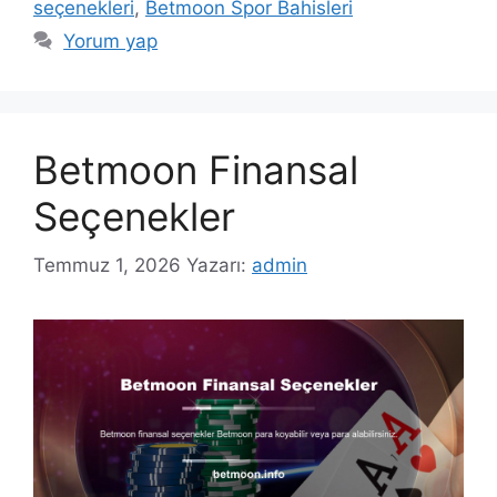
seçenekleri
,
Betmoon Spor Bahisleri
Yorum yap
Betmoon Finansal
Seçenekler
Temmuz 1, 2026
Yazarı:
admin