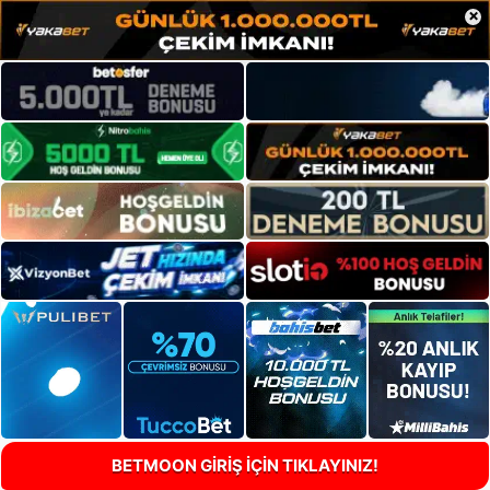
×
BETMOON GİRİŞ İÇİN TIKLAYINIZ!