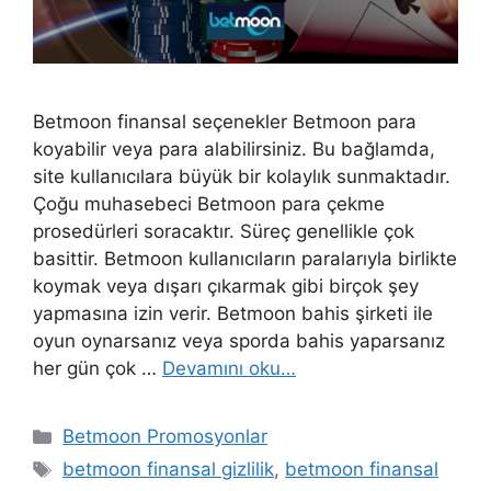
Betmoon finansal seçenekler Betmoon para
koyabilir veya para alabilirsiniz. Bu bağlamda,
site kullanıcılara büyük bir kolaylık sunmaktadır.
Çoğu muhasebeci Betmoon para çekme
prosedürleri soracaktır. Süreç genellikle çok
basittir. Betmoon kullanıcıların paralarıyla birlikte
koymak veya dışarı çıkarmak gibi birçok şey
yapmasına izin verir. Betmoon bahis şirketi ile
oyun oynarsanız veya sporda bahis yaparsanız
her gün çok …
Devamını oku…
Kategoriler
Betmoon Promosyonlar
Etiketler
betmoon finansal gizlilik
,
betmoon finansal