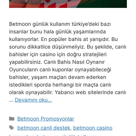
Betmoon günlük kullanım türkiye’deki bazı
insanlar bunu hala günlük yaşamlarında
kullanıyorlar. En popüler bahis at yarışıdır. Bu
sorunu dikkatlice düşünmeliyiz. Bu şekilde, canlı
bahisler için casino için doğru stratejileri
yapabilirsiniz. Canlı Bahis Nasıl Oynanır
Oyuncuların canlı kuponlar oynayabileceği
bahisler, yaşam maçları devam ederken
istedikleri sporda herhangi bir maçta canlı
olarak oynayabilir. Yabancı web sitelerinde canlı
…
Devamını oku…
Kategoriler
Betmoon Promosyonlar
Etiketler
betmoon canli destek
,
betmoon casino