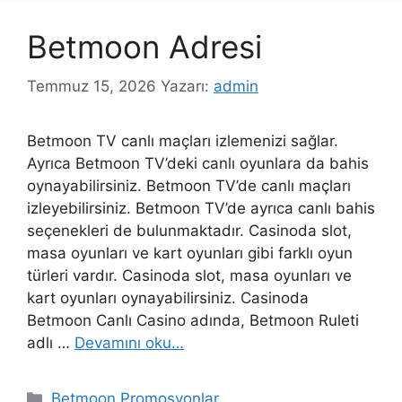
Betmoon Adresi
Temmuz 15, 2026
Yazarı:
admin
Betmoon TV canlı maçları izlemenizi sağlar.
Ayrıca Betmoon TV’deki canlı oyunlara da bahis
oynayabilirsiniz. Betmoon TV’de canlı maçları
izleyebilirsiniz. Betmoon TV’de ayrıca canlı bahis
seçenekleri de bulunmaktadır. Casinoda slot,
masa oyunları ve kart oyunları gibi farklı oyun
türleri vardır. Casinoda slot, masa oyunları ve
kart oyunları oynayabilirsiniz. Casinoda
Betmoon Canlı Casino adında, Betmoon Ruleti
adlı …
Devamını oku…
Kategoriler
Betmoon Promosyonlar