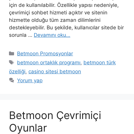
için de kullanılabilir. Özellikle yapısı nedeniyle,
çevrimiçi sohbet hizmeti açıktır ve sitenin
hizmette olduğu tüm zaman dilimlerini
destekleyebilir. Bu şekilde, kullanıcılar sitede bir
sorunla …
Devamını oku…
Kategoriler
Betmoon Promosyonlar
Etiketler
betmoon ortaklık programı
,
betmoon türk
özelliği
,
casino sitesi betmoon
Yorum yap
Betmoon Çevrimiçi
Oyunlar