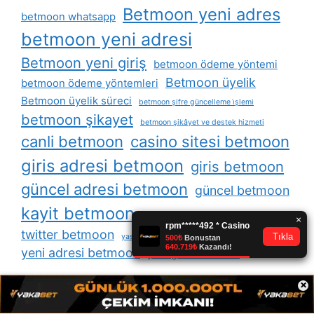
Betmoon yeni adres
betmoon whatsapp
betmoon yeni adresi
Betmoon yeni giriş
betmoon ödeme yöntemi
Betmoon üyelik
betmoon ödeme yöntemleri
Betmoon üyelik süreci
betmoon şifre güncelleme i̇şlemi
betmoon şikayet
betmoon şikâyet ve destek hizmeti
canli betmoon
casino sitesi betmoon
giris adresi betmoon
giris betmoon
güncel adresi betmoon
güncel betmoon
kayit betmoon
mobil betmoon
twitter betmoon
yasadışı betmoon bahisleri
yeni adresi betmoon
yeni giris betmoon
×