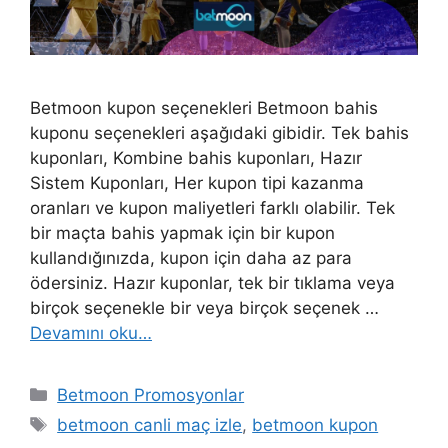
Betmoon kupon seçenekleri Betmoon bahis
kuponu seçenekleri aşağıdaki gibidir. Tek bahis
kuponları, Kombine bahis kuponları, Hazır
Sistem Kuponları, Her kupon tipi kazanma
oranları ve kupon maliyetleri farklı olabilir. Tek
bir maçta bahis yapmak için bir kupon
kullandığınızda, kupon için daha az para
ödersiniz. Hazır kuponlar, tek bir tıklama veya
birçok seçenekle bir veya birçok seçenek …
Devamını oku…
Kategoriler
Betmoon Promosyonlar
Etiketler
betmoon canli maç izle
,
betmoon kupon