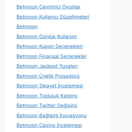
Betmoon Çevrimiçi Oyunlar
Betmoon Kullanıcı Düzeltmeleri
Betmoon
Betmoon Günlük Kullanım
Betmoon Kupon Seçenekleri
Betmoon Finansal Seçenekler
Betmoon Jackpot Yuvaları
Betmoon Üyelik Prosedürü
Betmoon Şikayet İncelemesi
Betmoon Topluluk Katılımı
Betmoon Twitter Değişimi
Betmoon Bağlantı İnovasyonu
Betmoon Casino İncelemesi