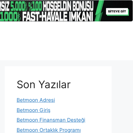
Son Yazılar
Betmoon Adresi
Betmoon Giriş
Betmoon Finansman Desteği
Betmoon Ortaklık Programı