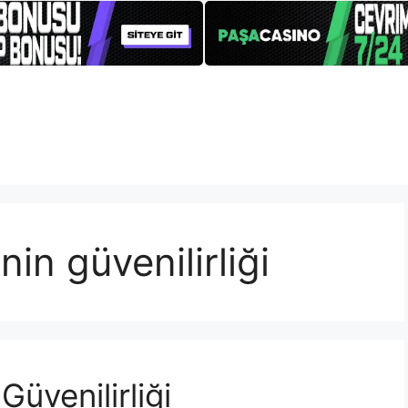
nin güvenilirliği
Güvenilirliği