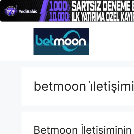
İçeriğe
atla
betmoon i̇letişimi
Betmoon İletişiminin 