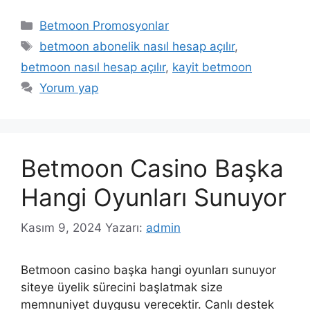
Kategoriler
Betmoon Promosyonlar
Etiketler
betmoon abonelik nasıl hesap açılır
,
betmoon nasıl hesap açılır
,
kayit betmoon
Yorum yap
Betmoon Casino Başka
Hangi Oyunları Sunuyor
Kasım 9, 2024
Yazarı:
admin
Betmoon casino başka hangi oyunları sunuyor
siteye üyelik sürecini başlatmak size
memnuniyet duygusu verecektir. Canlı destek