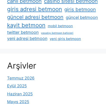
canli betmoon
casino sitesi betmoon
giris adresi betmoon
giris betmoon
güncel adresi betmoon
güncel betmoon
kayit betmoon
mobil betmoon
twitter betmoon
yasadışı betmoon bahisleri
yeni adresi betmoon
yeni giris betmoon
Arşivler
Temmuz 2026
Eylül 2025
Haziran 2025
Mayıs 2025