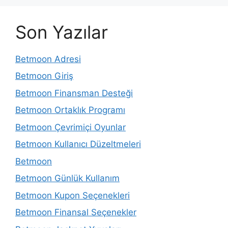
Son Yazılar
Betmoon Adresi
Betmoon Giriş
Betmoon Finansman Desteği
Betmoon Ortaklık Programı
Betmoon Çevrimiçi Oyunlar
Betmoon Kullanıcı Düzeltmeleri
Betmoon
Betmoon Günlük Kullanım
Betmoon Kupon Seçenekleri
Betmoon Finansal Seçenekler