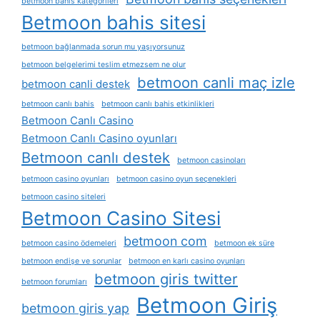
betmoon bahis kategorileri
Betmoon bahis sitesi
betmoon bağlanmada sorun mu yaşıyorsunuz
betmoon belgelerimi teslim etmezsem ne olur
betmoon canli maç izle
betmoon canli destek
betmoon canlı bahis
betmoon canlı bahis etkinlikleri
Betmoon Canlı Casino
Betmoon Canlı Casino oyunları
Betmoon canlı destek
betmoon casinoları
betmoon casino oyunları
betmoon casino oyun seçenekleri
betmoon casino siteleri
Betmoon Casino Sitesi
betmoon com
betmoon casino ödemeleri
betmoon ek süre
betmoon endişe ve sorunlar
betmoon en karlı casino oyunları
betmoon giris twitter
betmoon forumları
Betmoon Giriş
betmoon giris yap