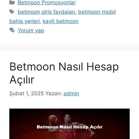
Kategoriler
Betmoon Promosyonlar
Etiketler
betmoon giriş faydaları
,
betmoon mobil
bahis yerleri
,
kayit betmoon
Yorum yap
Betmoon Nasıl Hesap
Açılır
Şubat 1, 2025
Yazarı:
admin