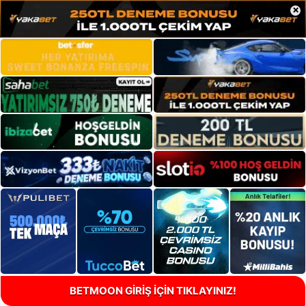
×
BETMOON GİRİŞ İÇİN TIKLAYINIZ!