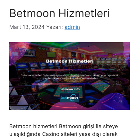
Betmoon Hizmetleri
Mart 13, 2024
Yazarı:
admin
Betmoon hizmetleri Betmoon girişi ile siteye
ulaşıldığında Casino siteleri yasa dışı olarak