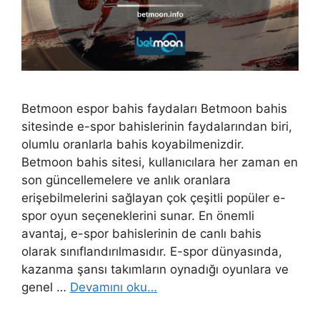
Betmoon espor bahis faydaları Betmoon bahis
sitesinde e-spor bahislerinin faydalarından biri,
olumlu oranlarla bahis koyabilmenizdir.
Betmoon bahis sitesi, kullanıcılara her zaman en
son güncellemelere ve anlık oranlara
erişebilmelerini sağlayan çok çeşitli popüler e-
spor oyun seçeneklerini sunar. En önemli
avantaj, e-spor bahislerinin de canlı bahis
olarak sınıflandırılmasıdır. E-spor dünyasında,
kazanma şansı takımların oynadığı oyunlara ve
genel …
Devamını oku…