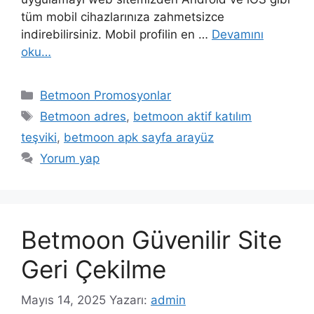
tüm mobil cihazlarınıza zahmetsizce
indirebilirsiniz. Mobil profilin en …
Devamını
oku…
Kategoriler
Betmoon Promosyonlar
Etiketler
Betmoon adres
,
betmoon aktif katılım
teşviki
,
betmoon apk sayfa arayüz
Yorum yap
Betmoon Güvenilir Site
Geri Çekilme
Mayıs 14, 2025
Yazarı:
admin