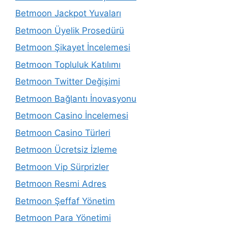
Betmoon Jackpot Yuvaları
Betmoon Üyelik Prosedürü
Betmoon Şikayet İncelemesi
Betmoon Topluluk Katılımı
Betmoon Twitter Değişimi
Betmoon Bağlantı İnovasyonu
Betmoon Casino İncelemesi
Betmoon Casino Türleri
Betmoon Ücretsiz İzleme
Betmoon Vip Sürprizler
Betmoon Resmi Adres
Betmoon Şeffaf Yönetim
Betmoon Para Yönetimi