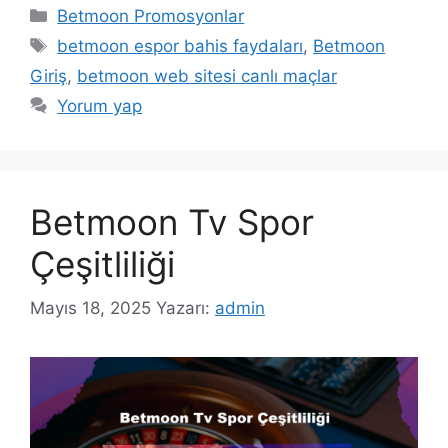
Kategoriler
Betmoon Promosyonlar
Etiketler
betmoon espor bahis faydaları
,
Betmoon
Giriş
,
betmoon web sitesi canlı maçlar
Yorum yap
Betmoon Tv Spor
Çeşitliliği
Mayıs 18, 2025
Yazarı:
admin