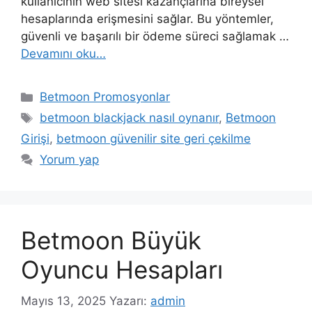
kullanıcının web sitesi kazançlarına bireysel
hesaplarında erişmesini sağlar. Bu yöntemler,
güvenli ve başarılı bir ödeme süreci sağlamak …
Devamını oku…
Kategoriler
Betmoon Promosyonlar
Etiketler
betmoon blackjack nasıl oynanır
,
Betmoon
Girişi
,
betmoon güvenilir site geri çekilme
Yorum yap
Betmoon Büyük
Oyuncu Hesapları
Mayıs 13, 2025
Yazarı:
admin