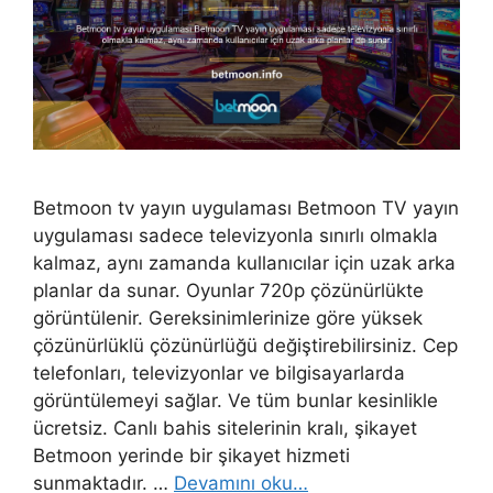
Betmoon tv yayın uygulaması Betmoon TV yayın
uygulaması sadece televizyonla sınırlı olmakla
kalmaz, aynı zamanda kullanıcılar için uzak arka
planlar da sunar. Oyunlar 720p çözünürlükte
görüntülenir. Gereksinimlerinize göre yüksek
çözünürlüklü çözünürlüğü değiştirebilirsiniz. Cep
telefonları, televizyonlar ve bilgisayarlarda
görüntülemeyi sağlar. Ve tüm bunlar kesinlikle
ücretsiz. Canlı bahis sitelerinin kralı, şikayet
Betmoon yerinde bir şikayet hizmeti
sunmaktadır. …
Devamını oku…