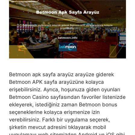
Betmoon apk sayfa arayüz arayüze giderek
Betmoon APK sayfa arayüzüne kolayca
erişebilirsiniz. Ayrıca, hoşunuza giden oyunları
Betmoon Casino sayfasından favoriler listenizde
ekleyerek, istediğiniz zaman Betmoon bonus
seçeneklerine kolayca erişmenize izin
verebilirsiniz. Farklı bir uygulama seçerek,
şirketin mevcut adresini tıklayarak mobil
uygulamayı web sitemizden Android ve iOS gibi