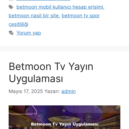
Etiketler
betmoon mobil kullanıcı hesap erişimi
,
betmoon nasil bir site
,
betmoon tv spor
çeşitliliği
Yorum yap
Betmoon Tv Yayın
Uygulaması
Mayıs 17, 2025
Yazarı:
admin