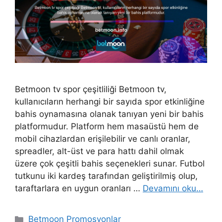
Betmoon tv spor çeşitliliği Betmoon tv,
kullanıcıların herhangi bir sayıda spor etkinliğine
bahis oynamasına olanak tanıyan yeni bir bahis
platformudur. Platform hem masaüstü hem de
mobil cihazlardan erişilebilir ve canlı oranlar,
spreadler, alt-üst ve para hattı dahil olmak
üzere çok çeşitli bahis seçenekleri sunar. Futbol
tutkunu iki kardeş tarafından geliştirilmiş olup,
taraftarlara en uygun oranları …
Devamını oku…
Kategoriler
Betmoon Promosyonlar