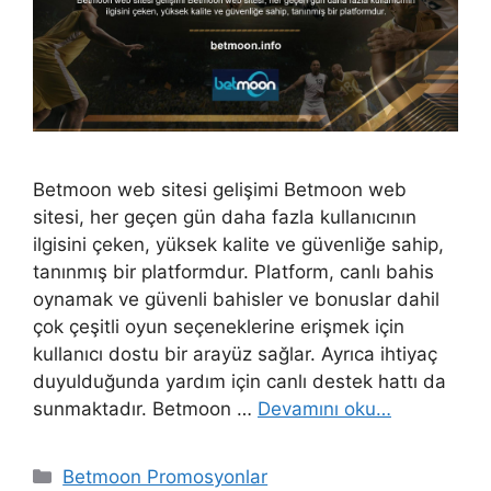
Betmoon web sitesi gelişimi Betmoon web
sitesi, her geçen gün daha fazla kullanıcının
ilgisini çeken, yüksek kalite ve güvenliğe sahip,
tanınmış bir platformdur. Platform, canlı bahis
oynamak ve güvenli bahisler ve bonuslar dahil
çok çeşitli oyun seçeneklerine erişmek için
kullanıcı dostu bir arayüz sağlar. Ayrıca ihtiyaç
duyulduğunda yardım için canlı destek hattı da
sunmaktadır. Betmoon …
Devamını oku…
Kategoriler
Betmoon Promosyonlar