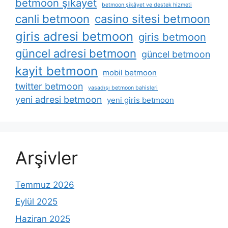
betmoon şikayet
betmoon şikâyet ve destek hizmeti
canli betmoon
casino sitesi betmoon
giris adresi betmoon
giris betmoon
güncel adresi betmoon
güncel betmoon
kayit betmoon
mobil betmoon
twitter betmoon
yasadışı betmoon bahisleri
yeni adresi betmoon
yeni giris betmoon
Arşivler
Temmuz 2026
Eylül 2025
Haziran 2025