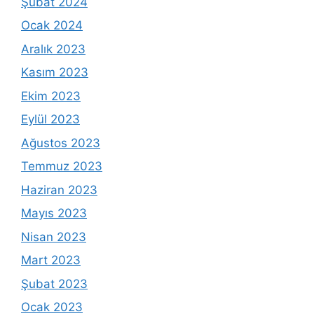
Şubat 2024
Ocak 2024
Aralık 2023
Kasım 2023
Ekim 2023
Eylül 2023
Ağustos 2023
Temmuz 2023
Haziran 2023
Mayıs 2023
Nisan 2023
Mart 2023
Şubat 2023
Ocak 2023