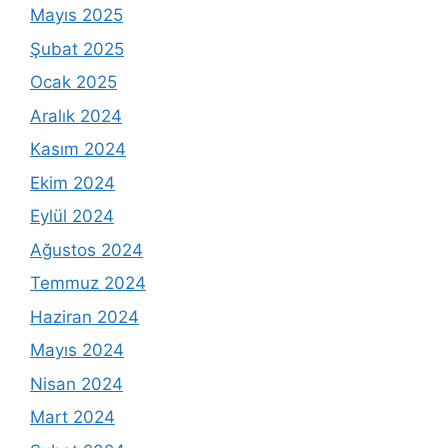
Mayıs 2025
Şubat 2025
Ocak 2025
Aralık 2024
Kasım 2024
Ekim 2024
Eylül 2024
Ağustos 2024
Temmuz 2024
Haziran 2024
Mayıs 2024
Nisan 2024
Mart 2024