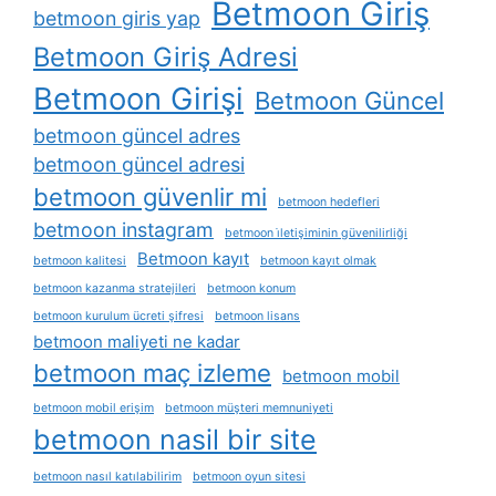
Betmoon Giriş
betmoon giris yap
Betmoon Giriş Adresi
Betmoon Girişi
Betmoon Güncel
betmoon güncel adres
betmoon güncel adresi
betmoon güvenlir mi
betmoon hedefleri
betmoon instagram
betmoon i̇letişiminin güvenilirliği
Betmoon kayıt
betmoon kalitesi
betmoon kayıt olmak
betmoon kazanma stratejileri
betmoon konum
betmoon kurulum ücreti şifresi
betmoon lisans
betmoon maliyeti ne kadar
betmoon maç izleme
betmoon mobil
betmoon mobil erişim
betmoon müşteri memnuniyeti
betmoon nasil bir site
betmoon nasıl katılabilirim
betmoon oyun sitesi