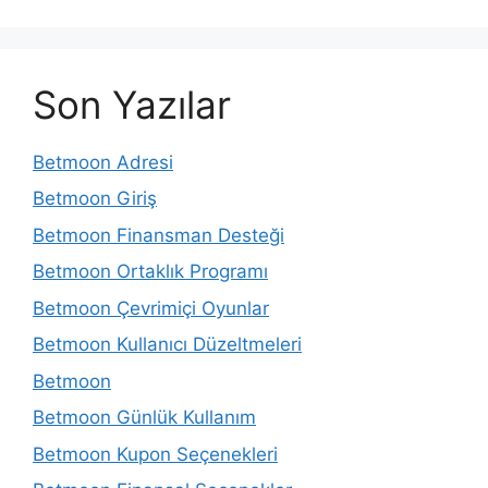
Son Yazılar
Betmoon Adresi
Betmoon Giriş
Betmoon Finansman Desteği
Betmoon Ortaklık Programı
Betmoon Çevrimiçi Oyunlar
Betmoon Kullanıcı Düzeltmeleri
Betmoon
Betmoon Günlük Kullanım
Betmoon Kupon Seçenekleri