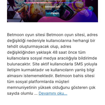
Betmoon oyun sitesi Betmoon oyun sitesi, adres
değişikliği nedeniyle kullanıcılarına herhangi bir
tehdit oluşturmayacak olup, adres
değişikliğinden yaklaşık 48 saat önce tüm
kullanıcılara sosyal medya aracılığıyla bildirimde
bulunacaktır. Site aktif kullanıcılarla SMS yoluyla
iletişim kurmaktadır ve kullanıcıların yanlış bilgi
almasını istememektedir. Betmoon bahis sitesi
tüm sosyal platformlarda müşteri
memnuniyetinin yüksek olduğunu gösteren çok
sayıda olumlu …
Devamını oku…