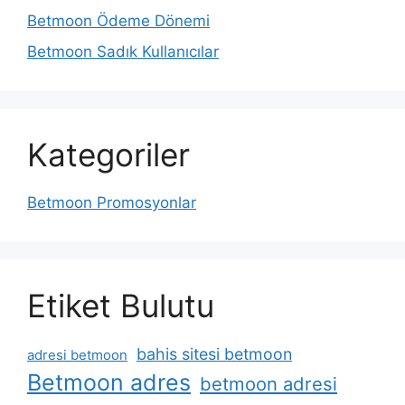
Betmoon Ödeme Dönemi
Betmoon Sadık Kullanıcılar
Kategoriler
Betmoon Promosyonlar
Etiket Bulutu
bahis sitesi betmoon
adresi betmoon
Betmoon adres
betmoon adresi