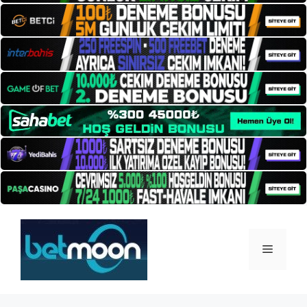
İçeriğe
atla
Menü