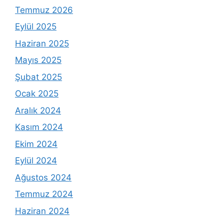
Temmuz 2026
Eylül 2025
Haziran 2025
Mayıs 2025
Şubat 2025
Ocak 2025
Aralık 2024
Kasım 2024
Ekim 2024
Eylül 2024
Ağustos 2024
Temmuz 2024
Haziran 2024