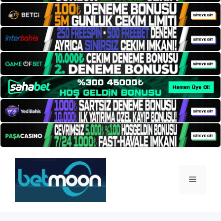
İçeriğe
atla
Menü