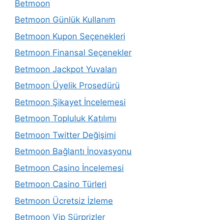
Betmoon
Betmoon Günlük Kullanım
Betmoon Kupon Seçenekleri
Betmoon Finansal Seçenekler
Betmoon Jackpot Yuvaları
Betmoon Üyelik Prosedürü
Betmoon Şikayet İncelemesi
Betmoon Topluluk Katılımı
Betmoon Twitter Değişimi
Betmoon Bağlantı İnovasyonu
Betmoon Casino İncelemesi
Betmoon Casino Türleri
Betmoon Ücretsiz İzleme
Betmoon Vip Sürprizler