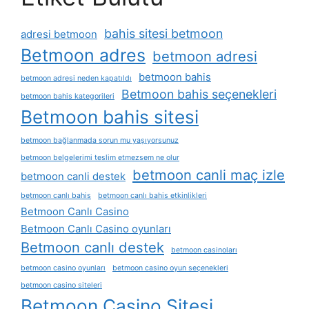
bahis sitesi betmoon
adresi betmoon
Betmoon adres
betmoon adresi
betmoon bahis
betmoon adresi neden kapatıldı
Betmoon bahis seçenekleri
betmoon bahis kategorileri
Betmoon bahis sitesi
betmoon bağlanmada sorun mu yaşıyorsunuz
betmoon belgelerimi teslim etmezsem ne olur
betmoon canli maç izle
betmoon canli destek
betmoon canlı bahis
betmoon canlı bahis etkinlikleri
Betmoon Canlı Casino
Betmoon Canlı Casino oyunları
Betmoon canlı destek
betmoon casinoları
betmoon casino oyunları
betmoon casino oyun seçenekleri
betmoon casino siteleri
Betmoon Casino Sitesi