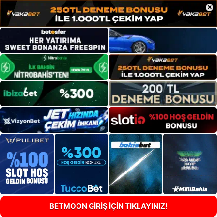
×
BETMOON GİRİŞ İÇİN TIKLAYINIZ!