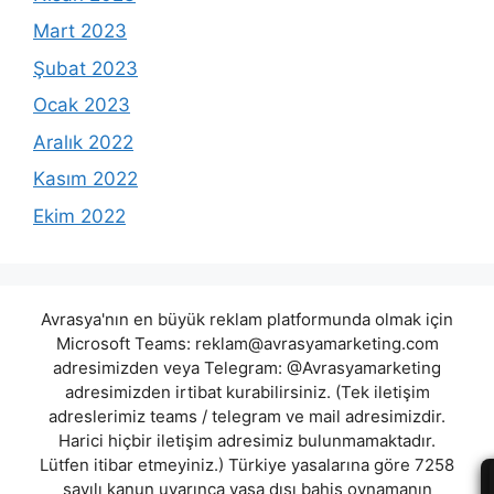
Mart 2023
Şubat 2023
Ocak 2023
Aralık 2022
Kasım 2022
Ekim 2022
Avrasya'nın en büyük reklam platformunda olmak için
Microsoft Teams:
reklam@avrasyamarketing.com
adresimizden veya Telegram: @Avrasyamarketing
adresimizden irtibat kurabilirsiniz. (Tek iletişim
adreslerimiz teams / telegram ve mail adresimizdir.
Harici hiçbir iletişim adresimiz bulunmamaktadır.
Lütfen itibar etmeyiniz.) Türkiye yasalarına göre 7258
sayılı kanun uyarınca yasa dışı bahis oynamanın