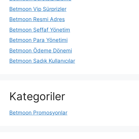
Betmoon Vip Sürprizler
Betmoon Resmi Adres
Betmoon Şeffaf Yönetim
Betmoon Para Yönetimi
Betmoon Ödeme Dönemi
Betmoon Sadık Kullanıcılar
Kategoriler
Betmoon Promosyonlar