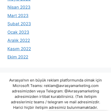
Nisan 2023
Mart 2023
Şubat 2023
Ocak 2023
Aralık 2022
Kasım 2022
Ekim 2022
Avrasya'nın en büyük reklam platformunda olmak için
Microsoft Teams:
reklam@avrasyamarketing.com
adresimizden veya Telegram: @Avrasyamarketing
adresimizden irtibat kurabilirsiniz. (Tek iletişim
adreslerimiz teams / telegram ve mail adresimizdir.
Harici hiçbir iletişim adresimiz bulunmamaktadır.