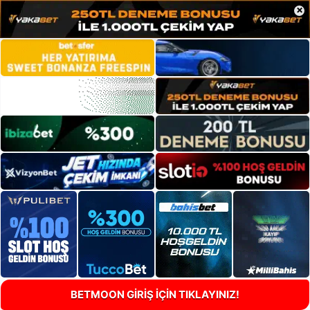
×
BETMOON GİRİŞ İÇİN TIKLAYINIZ!