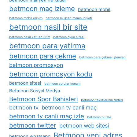
betmoon maç izleme
betmoon mobil
betmoon mobil erişim
betmoon müşteri memnuniyeti
betmoon nasil bir site
betmoon nasıl katılabilirim
betmoon oyun sitesi
betmoon para yatirma
betmoon para çekme
betmoon para çekme i̇şlemleri
betmoon promosyon
betmoon promosyon kodu
betmoon sitesi
betmoon sorular konum
Betmoon Sosyal Medya
Betmoon Spor Bahisleri
betmoon tekliflerinin türleri
betmoon tv
betmoon tv canli maç
betmoon tv canli maç izle
betmoon tv izle
betmoon twitter
betmoon web sitesi
Betmoon yeni adres
betmoon whatsapp