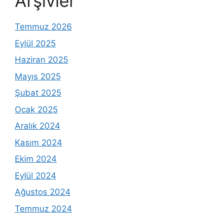
Arşivler
Temmuz 2026
Eylül 2025
Haziran 2025
Mayıs 2025
Şubat 2025
Ocak 2025
Aralık 2024
Kasım 2024
Ekim 2024
Eylül 2024
Ağustos 2024
Temmuz 2024