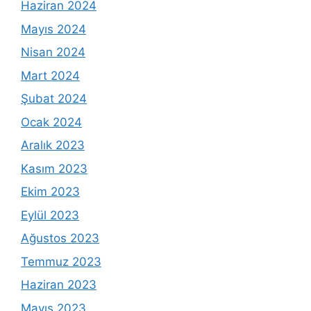
Haziran 2024
Mayıs 2024
Nisan 2024
Mart 2024
Şubat 2024
Ocak 2024
Aralık 2023
Kasım 2023
Ekim 2023
Eylül 2023
Ağustos 2023
Temmuz 2023
Haziran 2023
Mayıs 2023