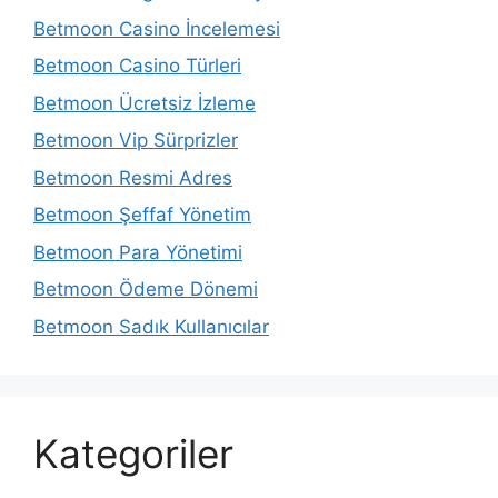
Betmoon Casino İncelemesi
Betmoon Casino Türleri
Betmoon Ücretsiz İzleme
Betmoon Vip Sürprizler
Betmoon Resmi Adres
Betmoon Şeffaf Yönetim
Betmoon Para Yönetimi
Betmoon Ödeme Dönemi
Betmoon Sadık Kullanıcılar
Kategoriler