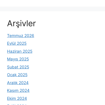
Arşivler
Temmuz 2026
Eylül 2025
Haziran 2025
Mayıs 2025
Şubat 2025
Ocak 2025
Aralık 2024
Kasım 2024
Ekim 2024