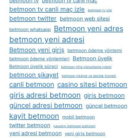
betmoon tv
betmoon tv canli maç
betmoon tv canli maç izle
betmoon tv izle
betmoon twitter
betmoon web sitesi
Betmoon yeni adres
betmoon whatsapp
betmoon yeni adresi
Betmoon yeni giriş
betmoon ödeme yöntemi
Betmoon üyelik
betmoon ödeme yöntemleri
Betmoon üyelik süreci
betmoon şifre güncelleme i̇şlemi
betmoon şikayet
betmoon şikâyet ve destek hizmeti
canli betmoon
casino sitesi betmoon
giris adresi betmoon
giris betmoon
güncel adresi betmoon
güncel betmoon
kayit betmoon
mobil betmoon
twitter betmoon
yasadışı betmoon bahisleri
yeni adresi betmoon
yeni giris betmoon