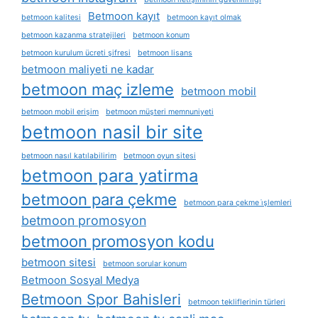
Betmoon kayıt
betmoon kalitesi
betmoon kayıt olmak
betmoon kazanma stratejileri
betmoon konum
betmoon kurulum ücreti şifresi
betmoon lisans
betmoon maliyeti ne kadar
betmoon maç izleme
betmoon mobil
betmoon mobil erişim
betmoon müşteri memnuniyeti
betmoon nasil bir site
betmoon nasıl katılabilirim
betmoon oyun sitesi
betmoon para yatirma
betmoon para çekme
betmoon para çekme i̇şlemleri
betmoon promosyon
betmoon promosyon kodu
betmoon sitesi
betmoon sorular konum
Betmoon Sosyal Medya
Betmoon Spor Bahisleri
betmoon tekliflerinin türleri