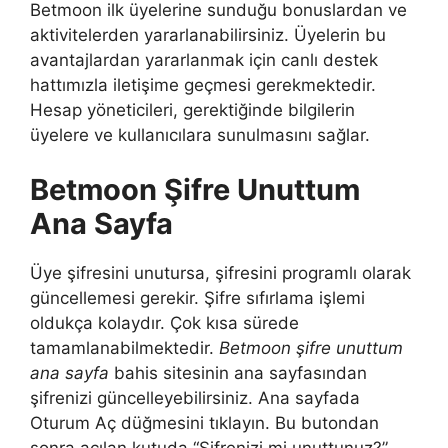
Betmoon ilk üyelerine sunduğu bonuslardan ve
aktivitelerden yararlanabilirsiniz. Üyelerin bu
avantajlardan yararlanmak için canlı destek
hattımızla iletişime geçmesi gerekmektedir.
Hesap yöneticileri, gerektiğinde bilgilerin
üyelere ve kullanıcılara sunulmasını sağlar.
Betmoon Şifre Unuttum
Ana Sayfa
Üye şifresini unutursa, şifresini programlı olarak
güncellemesi gerekir. Şifre sıfırlama işlemi
oldukça kolaydır. Çok kısa sürede
tamamlanabilmektedir.
Betmoon şifre unuttum
ana sayfa
bahis sitesinin ana sayfasından
şifrenizi güncelleyebilirsiniz. Ana sayfada
Oturum Aç düğmesini tıklayın. Bu butondan