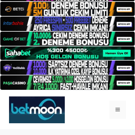
İçeriğe
atla
Menü