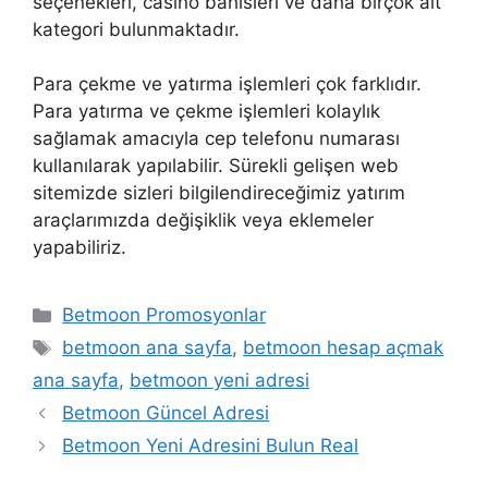
seçenekleri, casino bahisleri ve daha birçok alt
kategori bulunmaktadır.
Para çekme ve yatırma işlemleri çok farklıdır.
Para yatırma ve çekme işlemleri kolaylık
sağlamak amacıyla cep telefonu numarası
kullanılarak yapılabilir. Sürekli gelişen web
sitemizde sizleri bilgilendireceğimiz yatırım
araçlarımızda değişiklik veya eklemeler
yapabiliriz.
Kategoriler
Betmoon Promosyonlar
Etiketler
betmoon ana sayfa
,
betmoon hesap açmak
ana sayfa
,
betmoon yeni adresi
Yazı
Betmoon Güncel Adresi
dolaşımı
Betmoon Yeni Adresini Bulun Real