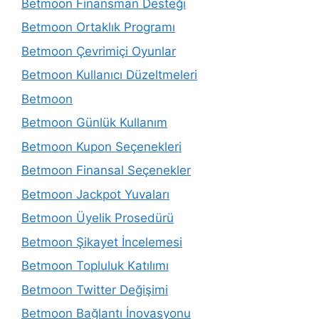
Betmoon Finansman Desteği
Betmoon Ortaklık Programı
Betmoon Çevrimiçi Oyunlar
Betmoon Kullanıcı Düzeltmeleri
Betmoon
Betmoon Günlük Kullanım
Betmoon Kupon Seçenekleri
Betmoon Finansal Seçenekler
Betmoon Jackpot Yuvaları
Betmoon Üyelik Prosedürü
Betmoon Şikayet İncelemesi
Betmoon Topluluk Katılımı
Betmoon Twitter Değişimi
Betmoon Bağlantı İnovasyonu