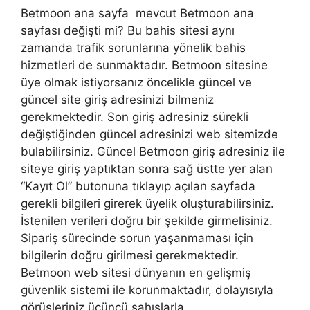
Betmoon ana sayfa mevcut Betmoon ana
sayfası değişti mi? Bu bahis sitesi aynı
zamanda trafik sorunlarına yönelik bahis
hizmetleri de sunmaktadır. Betmoon sitesine
üye olmak istiyorsanız öncelikle güncel ve
güncel site giriş adresinizi bilmeniz
gerekmektedir. Son giriş adresiniz sürekli
değiştiğinden güncel adresinizi web sitemizde
bulabilirsiniz. Güncel Betmoon giriş adresiniz ile
siteye giriş yaptıktan sonra sağ üstte yer alan
“Kayıt Ol” butonuna tıklayıp açılan sayfada
gerekli bilgileri girerek üyelik oluşturabilirsiniz.
İstenilen verileri doğru bir şekilde girmelisiniz.
Sipariş sürecinde sorun yaşanmaması için
bilgilerin doğru girilmesi gerekmektedir.
Betmoon web sitesi dünyanın en gelişmiş
güvenlik sistemi ile korunmaktadır, dolayısıyla
görüşleriniz üçüncü şahıslarla