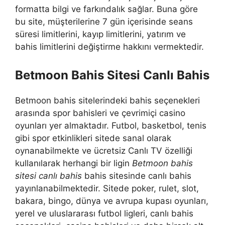
formatta bilgi ve farkındalık sağlar. Buna göre
bu site, müşterilerine 7 gün içerisinde seans
süresi limitlerini, kayıp limitlerini, yatırım ve
bahis limitlerini değiştirme hakkını vermektedir.
Betmoon Bahis Sitesi Canlı Bahis
Betmoon bahis sitelerindeki bahis seçenekleri
arasında spor bahisleri ve çevrimiçi casino
oyunları yer almaktadır. Futbol, ​​basketbol, ​​tenis
gibi spor etkinlikleri sitede sanal olarak
oynanabilmekte ve ücretsiz Canlı TV özelliği
kullanılarak herhangi bir ligin
Betmoon bahis
sitesi canlı bahis
bahis sitesinde canlı bahis
yayınlanabilmektedir. Sitede poker, rulet, slot,
bakara, bingo, dünya ve avrupa kupası oyunları,
yerel ve uluslararası futbol ligleri, canlı bahis