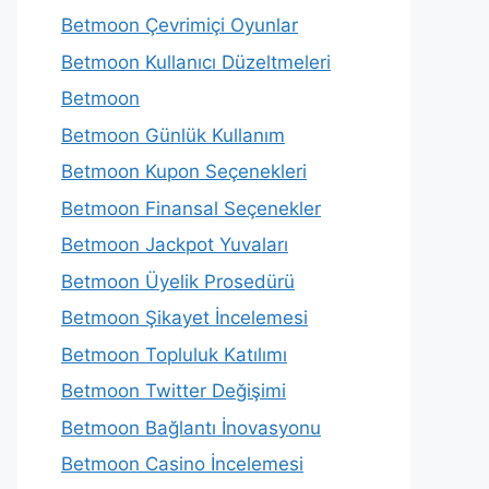
Betmoon Çevrimiçi Oyunlar
Betmoon Kullanıcı Düzeltmeleri
Betmoon
Betmoon Günlük Kullanım
Betmoon Kupon Seçenekleri
Betmoon Finansal Seçenekler
Betmoon Jackpot Yuvaları
Betmoon Üyelik Prosedürü
Betmoon Şikayet İncelemesi
Betmoon Topluluk Katılımı
Betmoon Twitter Değişimi
Betmoon Bağlantı İnovasyonu
Betmoon Casino İncelemesi