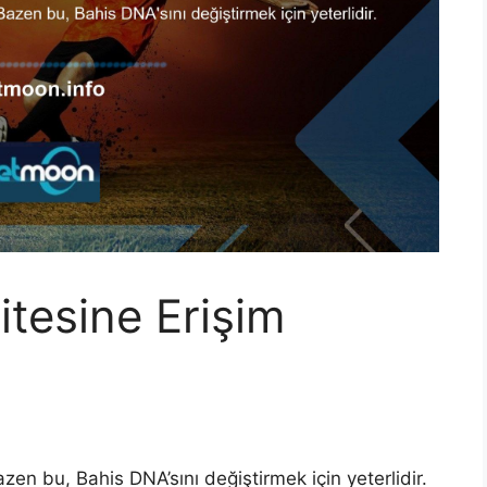
tesine Erişim
zen bu, Bahis DNA’sını değiştirmek için yeterlidir.