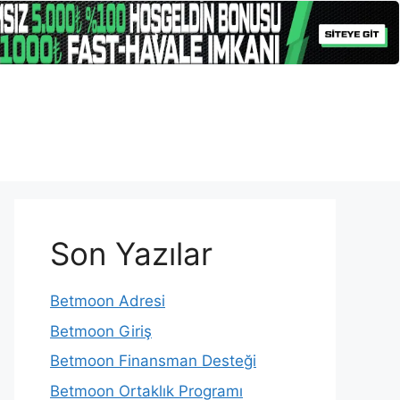
Son Yazılar
Betmoon Adresi
Betmoon Giriş
Betmoon Finansman Desteği
Betmoon Ortaklık Programı