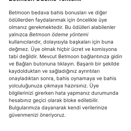
Betmoon bedava bahis bonusları ve diğer
ödüllerden faydalanmak için öncelikle üye
olmanız gerekmektedir. Bu ödülleri alabilenler
yalnızca
Betmoon ödeme yöntemi
kullanıcılarıdır, dolayısıyla başkaları için buna
değmez. Üye olmak hiçbir ücret ve komisyona
tabi değildir. Mevcut Betmoon bağlantınıza gidin
ve Bağlan butonuna tıklayın. Başarılı bir şekilde
kaydolduktan ve sağladığınız ayrıntıları
onayladıktan sonra, bahis oynamaya ve bahis
yolculuğunuza çıkmaya hazırsınız. Üye
bilgilerinizi girerken hata yapmanız durumunda
hesabınız geçici olarak bloke edilebilir.
Bulgularımıza dayanarak kendi verilerinize
güvenmenizi öneriyoruz.