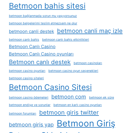
Betmoon bahis sitesi
betmoon bağlanmada sorun mu yaşıyorsunuz
betmoon belgelerimi teslim etmezsem ne olur
betmoon canli maç izle
betmoon canli destek
betmoon canlı bahis
betmoon canlı bahis etkinlikleri
Betmoon Canlı Casino
Betmoon Canlı Casino oyunları
Betmoon canlı destek
betmoon casinoları
betmoon casino oyunları
betmoon casino oyun seçenekleri
betmoon casino siteleri
Betmoon Casino Sitesi
betmoon com
betmoon casino ödemeleri
betmoon ek süre
betmoon endişe ve sorunlar
betmoon en karlı casino oyunları
betmoon giris twitter
betmoon forumları
Betmoon Giriş
betmoon giris yap