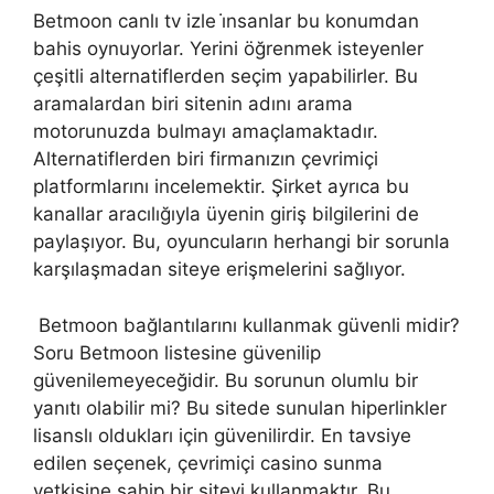
Betmoon canlı tv izle i̇nsanlar bu konumdan
bahis oynuyorlar. Yerini öğrenmek isteyenler
çeşitli alternatiflerden seçim yapabilirler. Bu
aramalardan biri sitenin adını arama
motorunuzda bulmayı amaçlamaktadır.
Alternatiflerden biri firmanızın çevrimiçi
platformlarını incelemektir. Şirket ayrıca bu
kanallar aracılığıyla üyenin giriş bilgilerini de
paylaşıyor. Bu, oyuncuların herhangi bir sorunla
karşılaşmadan siteye erişmelerini sağlıyor.
Betmoon bağlantılarını kullanmak güvenli midir?
Soru Betmoon listesine güvenilip
güvenilemeyeceğidir. Bu sorunun olumlu bir
yanıtı olabilir mi? Bu sitede sunulan hiperlinkler
lisanslı oldukları için güvenilirdir. En tavsiye
edilen seçenek, çevrimiçi casino sunma
yetkisine sahip bir siteyi kullanmaktır. Bu