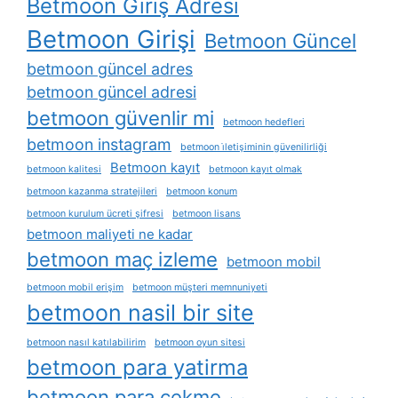
Betmoon Giriş Adresi
Betmoon Girişi
Betmoon Güncel
betmoon güncel adres
betmoon güncel adresi
betmoon güvenlir mi
betmoon hedefleri
betmoon instagram
betmoon i̇letişiminin güvenilirliği
Betmoon kayıt
betmoon kalitesi
betmoon kayıt olmak
betmoon kazanma stratejileri
betmoon konum
betmoon kurulum ücreti şifresi
betmoon lisans
betmoon maliyeti ne kadar
betmoon maç izleme
betmoon mobil
betmoon mobil erişim
betmoon müşteri memnuniyeti
betmoon nasil bir site
betmoon nasıl katılabilirim
betmoon oyun sitesi
betmoon para yatirma
betmoon para çekme