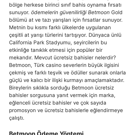
bölge herkese birinci sınıf bahis oynama fırsatı
sunuyor.
ödemelerin güvenilirliği Betmoon
Gold
bölümü at ve tazı yarışları için fırsatlar sunuyor.
Metnin bu kısmı farklı ülkelerde uygulanan
çeşitli at yarışı türlerini tartışıyor. Dünyaca ünlü
California Park Stadyumu, seyircilerin bu
etkinliğe tanıklık etmesi için popüler bir
mekandır. Mevcut ücretsiz bahisler nelerdir?
Betmoon, Türk casino severlerin büyük ilgisini
çekmiş ve farklı teşvik ve ödüller sunarak onlarla
güçlü ve kalıcı bir ilişki kurmayı amaçlamaktadır.
Bireylerin sıklıkla sorduğu Betmoon ücretsiz
bahisler sorgusuna yanıt vermek için marka,
eğlenceli ücretsiz bahisler ve çok sayıda
promosyon ve ücretsiz bahislerle eğlendirmeye
çalıştı.
Betmoon Ödeme Yöntemi