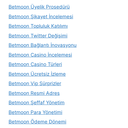
Betmoon Üyelik Prosedürü
Betmoon Şikayet İncelemesi
Betmoon Topluluk Katılımı
Betmoon Twitter Değişimi
Betmoon Bağlantı İnovasyonu
Betmoon Casino İncelemesi
Betmoon Casino Türleri
Betmoon Ücretsiz İzleme
Betmoon Vip Sürprizler
Betmoon Resmi Adres
Betmoon Şeffaf Yönetim
Betmoon Para Yönetimi
Betmoon Ödeme Dönemi