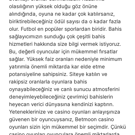
olasılığının yüksek olduğu göz önüne
alındığında, oyuna ne kadar çok katılırsanız,
biriktirebileceğiniz ödül sayısı da o kadar fazla
olur. Futbol en popüler sporlardan biridir. Bahis
sağlayıcımızın sunduğu çok çeşitli bahis
hizmetleri hakkında size bilgi vermek istiyoruz.
Bu, değerli oyuncular için mükemmel fırsatlar
sağlar. Yüksek faiz oranları nedeniyle minimum
yatırımla önemli miktarda kar elde etme
potansiyeline sahipsiniz. Siteye katılın ve
rakipsiz oranlarla oyunlara bahis
oynayabileceğiniz ve canlı sunucu atmosferini
deneyimleyebileceğiniz çevrimiçi bahislerin
heyecan verici dünyasına kendinizi kaptırın.
Yeteneklerinize ve casino oyunları anlayışınıza
güvenen bir oyuncuysanız, Betmoon casino
oyunları sizin için mükemmel bir seçimdir. Çünkü
casino oyunları oyunculara önemli miktarlarda