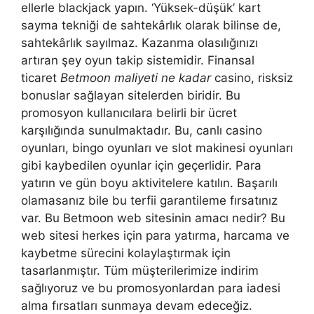
ellerle blackjack yapın. ‘Yüksek-düşük’ kart
sayma tekniği de sahtekârlık olarak bilinse de,
sahtekârlık sayılmaz. Kazanma olasılığınızı
artıran şey oyun takip sistemidir. Finansal
ticaret
Betmoon maliyeti ne kadar
casino, risksiz
bonuslar sağlayan sitelerden biridir. Bu
promosyon kullanıcılara belirli bir ücret
karşılığında sunulmaktadır. Bu, canlı casino
oyunları, bingo oyunları ve slot makinesi oyunları
gibi kaybedilen oyunlar için geçerlidir. Para
yatırın ve gün boyu aktivitelere katılın. Başarılı
olamasanız bile bu terfii garantileme fırsatınız
var. Bu Betmoon web sitesinin amacı nedir? Bu
web sitesi herkes için para yatırma, harcama ve
kaybetme sürecini kolaylaştırmak için
tasarlanmıştır. Tüm müşterilerimize indirim
sağlıyoruz ve bu promosyonlardan para iadesi
alma fırsatları sunmaya devam edeceğiz.