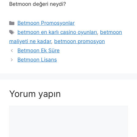
Betmoon değeri neydi?
Kategoriler
Betmoon Promosyonlar
Etiketler
betmoon en karlı casino oyunları
,
betmoon
maliyeti ne kadar
,
betmoon promosyon
Yazı
Betmoon Ek Süre
dolaşımı
Betmoon Lisans
Yorum yapın
Yorum