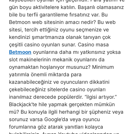
gün boyu aktivitelere katılın. Başarılı olamasanız
bile bu terfii garantileme fırsatınız var. Bu
Betmoon web sitesinin amacı nedir? Bu web
sitesi, tercih ettiğiniz oyunu seçmenize ve
kendinizi şımartmanıza olanak tanıyan çok
çeşitli casino oyunları sunar. Casino masa
Betmoon
oyunlarına daha mı yatkınsınız yoksa
slot makinelerinin mekanik oyunlarını da
oynamaktan hoşlanıyor musunuz? Minimum
yatırımla önemli miktarda para
kazanabileceğiniz ve oyuncuların dikkatini
çekebileceğiniz sitelerde casino oyunları
inanılmaz derecede popülerdir. “ilgisi artıyor.”
Blackjack’te hile yapmak gerçekten mümkün
mü? Bu konuyla ilgili herhangi bir şüpheniz veya
sorunuz varsa Google’da veya oyuncu
forumlarına göz atarak yanıtları kolayca