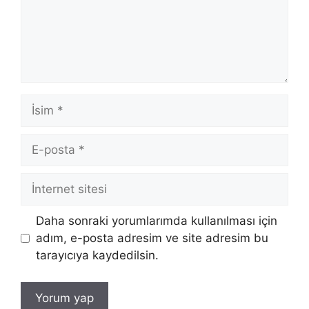
İsim
E-
posta
İnternet
sitesi
Daha sonraki yorumlarımda kullanılması için
adım, e-posta adresim ve site adresim bu
tarayıcıya kaydedilsin.