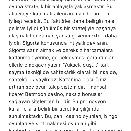
oyuna stratejik bir anlayışla yaklaşmaktır. Bu
aktiviteye katılmak ailenizin mali durumunu
iyileştirecektir. Bu faktörler daha belirgin hale
gelir ve iyi düşünülmüş bir stratejiyle başarıya
ulaşmak her zaman şansa güvenmekten daha
iyidir. Sigorta konusunda ihtiyatlı davranın.
Sigorta satın almak ve gereksiz harcamalara
katlanmak yerine, gerçekleşmesi garanti olan
ellerle blackjack yapın. ‘Yüksek-düşük’ kart
sayma tekniği de sahtekârlık olarak bilinse de,
sahtekârlık sayılmaz. Kazanma olasılığınızı
artıran şey oyun takip sistemidir. Finansal
ticaret Betmoon casino, risksiz bonuslar
sağlayan sitelerden biridir. Bu promosyon
kullanıcılara belirli bir ücret karşılığında
sunulmaktadır. Bu, canlı casino oyunları, bingo
oyunları ve slot makinesi oyunları gibi
kaybedilen oyunlar için geçerlidir. Para yatırın ve