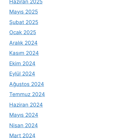
Haziran 2025
Mayıs 2025
Şubat 2025
Ocak 2025
Aralık 2024
Kasım 2024
Ekim 2024
Eylül 2024
Ağustos 2024
Temmuz 2024
Haziran 2024
Mayıs 2024
Nisan 2024
Mart 2024