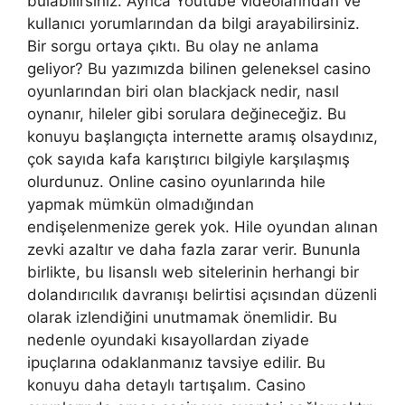
bulabilirsiniz. Ayrıca Youtube videolarından ve
kullanıcı yorumlarından da bilgi arayabilirsiniz.
Bir sorgu ortaya çıktı. Bu olay ne anlama
geliyor? Bu yazımızda bilinen geleneksel casino
oyunlarından biri olan blackjack nedir, nasıl
oynanır, hileler gibi sorulara değineceğiz. Bu
konuyu başlangıçta internette aramış olsaydınız,
çok sayıda kafa karıştırıcı bilgiyle karşılaşmış
olurdunuz. Online casino oyunlarında hile
yapmak mümkün olmadığından
endişelenmenize gerek yok. Hile oyundan alınan
zevki azaltır ve daha fazla zarar verir. Bununla
birlikte, bu lisanslı web sitelerinin herhangi bir
dolandırıcılık davranışı belirtisi açısından düzenli
olarak izlendiğini unutmamak önemlidir. Bu
nedenle oyundaki kısayollardan ziyade
ipuçlarına odaklanmanız tavsiye edilir. Bu
konuyu daha detaylı tartışalım. Casino