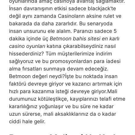
oyunlarında amaç casinoya avantaj sağlamaktır.
İnsan davranışının etkisi sadece blackjack’te
değil aynı zamanda Casinoların aksine rulet ve
bakarada da daha zararlıdır. Bu senaryoda
insan unsurunu ele alalım. Paranızı sadece 5
dakika içinde üç
Betmoon bahis sitesi en karlı
casino oyunları
katına çıkarabilseydiniz nasıl
hissederdiniz? Tüm müşterilerimize indirim
sağlıyoruz ve bu promosyonlardan para iadesi
alma fırsatları sunmaya devam edeceğiz.
Betmoon değeri neydi?İşte bu noktada insan
faktörü devreye giriyor ve kazancı artırmak için
hızlı para kazanma isteği devreye giriyor.Mali
durumunuz kötüleştikçe, kayıplarınızı telafi etme
kararlılığınız yoğunlaşır ve bu süre ne kadar
uzun sürerse, mali aksaklıklarınız da o kadar
ciddi hale gelir.