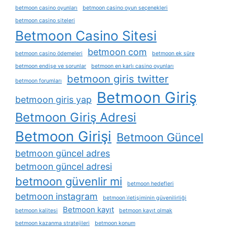
betmoon casino oyunları
betmoon casino oyun seçenekleri
betmoon casino siteleri
Betmoon Casino Sitesi
betmoon com
betmoon casino ödemeleri
betmoon ek süre
betmoon endişe ve sorunlar
betmoon en karlı casino oyunları
betmoon giris twitter
betmoon forumları
Betmoon Giriş
betmoon giris yap
Betmoon Giriş Adresi
Betmoon Girişi
Betmoon Güncel
betmoon güncel adres
betmoon güncel adresi
betmoon güvenlir mi
betmoon hedefleri
betmoon instagram
betmoon i̇letişiminin güvenilirliği
Betmoon kayıt
betmoon kalitesi
betmoon kayıt olmak
betmoon kazanma stratejileri
betmoon konum