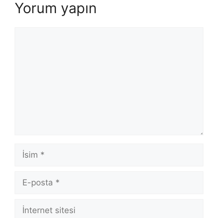
Yorum yapın
Yorum
İsim
E-
posta
İnternet
sitesi