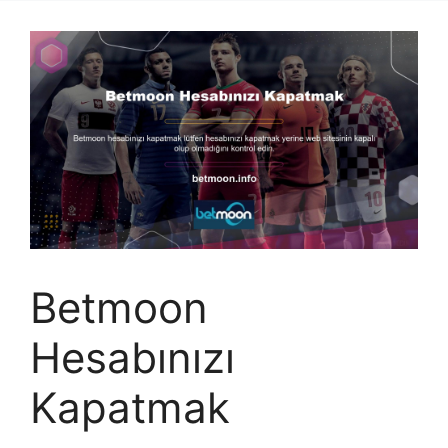
Betmoon
Hesabınızı
Kapatmak