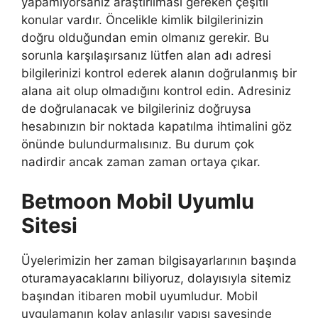
yapamıyorsanız araştırılması gereken çeşitli
konular vardır. Öncelikle kimlik bilgilerinizin
doğru olduğundan emin olmanız gerekir. Bu
sorunla karşılaşırsanız lütfen alan adı adresi
bilgilerinizi kontrol ederek alanın doğrulanmış bir
alana ait olup olmadığını kontrol edin. Adresiniz
de doğrulanacak ve bilgileriniz doğruysa
hesabınızın bir noktada kapatılma ihtimalini göz
önünde bulundurmalısınız. Bu durum çok
nadirdir ancak zaman zaman ortaya çıkar.
Betmoon Mobil Uyumlu
Sitesi
Üyelerimizin her zaman bilgisayarlarının başında
oturamayacaklarını biliyoruz, dolayısıyla sitemiz
başından itibaren mobil uyumludur. Mobil
uygulamanın kolay anlaşılır yapısı sayesinde