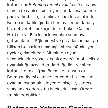
kullanıcılar
Betmoon mobil uyumlu sitesi
bahis
sitesinde canlı casino oyunlarında kısa sürede
para yatırabilir, çekebilir ve para kazanabilirler.
Betmoon, katıldığından beri üyelerine daha iyi
hizmet verebilmek için Rulet, Poker, Casino
Hold’em ve Black Jack oyunları sunmaya
çalışmaktadır. Eğlenmesi ve para kazanmasıyla
bilinen bu casino seçeneği, siteye sürekli yeni
üyeler çekmektedir. Sitenin bu oyun
seçeneklerine yönelik canlı desteği, mobil cihaz
uyumluluğu açısından da değerlidir ve sitenin
kullanıcı odaklılığının önemli bir unsurudur.
Betmoon üyesi olan ve her yerde hızlı casino
oyunları oynamak isteyen bahisçiler, sadece
sırayı takip ederek bu isteklerini kısa sürede
tatmin edebilirler.