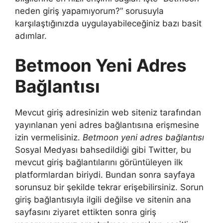
neden giriş yapamıyorum?” sorusuyla
karşılaştığınızda uygulayabileceğiniz bazı basit
adımlar.
Betmoon Yeni Adres
Bağlantısı
Mevcut giriş adresinizin web siteniz tarafından
yayınlanan yeni adres bağlantısına erişmesine
izin vermelisiniz.
Betmoon yeni adres bağlantısı
Sosyal Medyası bahsedildiği gibi Twitter, bu
mevcut giriş bağlantılarını görüntüleyen ilk
platformlardan biriydi. Bundan sonra sayfaya
sorunsuz bir şekilde tekrar erişebilirsiniz. Sorun
giriş bağlantısıyla ilgili değilse ve sitenin ana
sayfasını ziyaret ettikten sonra giriş