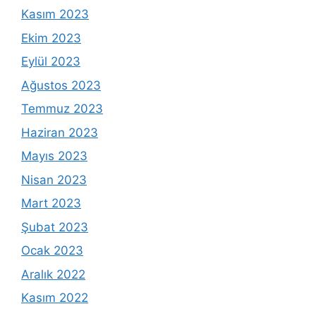
Kasım 2023
Ekim 2023
Eylül 2023
Ağustos 2023
Temmuz 2023
Haziran 2023
Mayıs 2023
Nisan 2023
Mart 2023
Şubat 2023
Ocak 2023
Aralık 2022
Kasım 2022