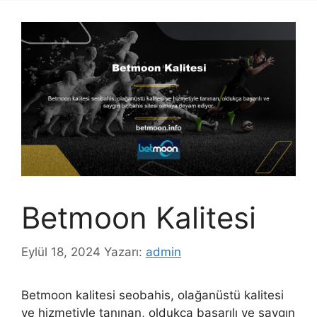
Betmoon Kalitesi
Eylül 18, 2024
Yazarı:
admin
Betmoon kalitesi seobahis, olağanüstü kalitesi
ve hizmetiyle tanınan, oldukça başarılı ve saygın