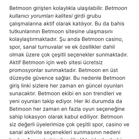
Betmoon girişten kolaylıkla ulaşılabilir.
Betmoon
kullanıcı yorumları kalitesi
girdi grubu
çalışmalarına aktif olarak katılıyor. Bu da bahis
tutkunlarının Betmoon sitesine ulaşmasını
kolaylaştırmaktadır. Şu anda Betmoon casino,
spor, sanal turnuvalar ve ek özellikler dahil
olmak üzere çok çeşitli seçenekler sunmaktadır.
Aktif Betmoon için web sitesi ücretsiz
promosyonlar sunmaktadır. Betmoon en üst
düzeyde güvence sağlar. Bu nedenle Betmoon
giriş linki sizlere her zaman en güncel oyunları
sunacaktır. Betmoon ekibi en son trendleri ve
yeni oyunları takip ediyor. Her iki durumda da
Betmoon her zaman en fazla oyun seçeneğine
sahip lokasyon olarak kabul ediliyor. Betmoon
siz değerli üyelerimize çok çeşitli spor, casino ve
sanal aktivite seçenekleri sunmasının nedeni