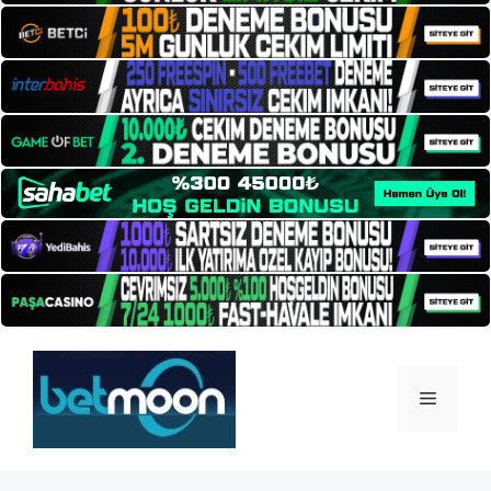
İçeriğe
atla
Menü