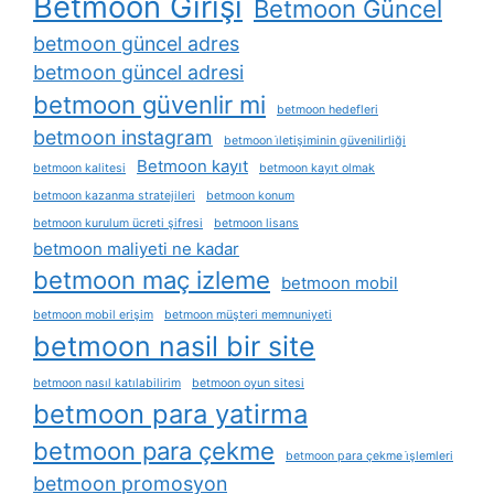
Betmoon Girişi
Betmoon Güncel
betmoon güncel adres
betmoon güncel adresi
betmoon güvenlir mi
betmoon hedefleri
betmoon instagram
betmoon i̇letişiminin güvenilirliği
Betmoon kayıt
betmoon kalitesi
betmoon kayıt olmak
betmoon kazanma stratejileri
betmoon konum
betmoon kurulum ücreti şifresi
betmoon lisans
betmoon maliyeti ne kadar
betmoon maç izleme
betmoon mobil
betmoon mobil erişim
betmoon müşteri memnuniyeti
betmoon nasil bir site
betmoon nasıl katılabilirim
betmoon oyun sitesi
betmoon para yatirma
betmoon para çekme
betmoon para çekme i̇şlemleri
betmoon promosyon