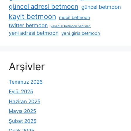
güncel adresi betmoon
güncel betmoon
kayit betmoon
mobil betmoon
twitter betmoon
yasadışı betmoon bahisleri
yeni adresi betmoon
yeni giris betmoon
Arşivler
Temmuz 2026
Eylül 2025
Haziran 2025
Mayıs 2025
Şubat 2025
Ocak 2025