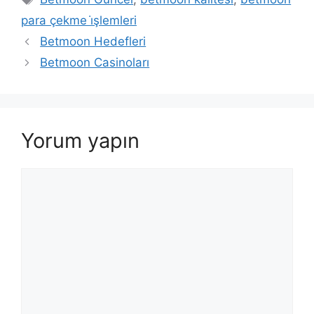
para çekme i̇şlemleri
Yazı
Betmoon Hedefleri
dolaşımı
Betmoon Casinoları
Yorum yapın
Yorum