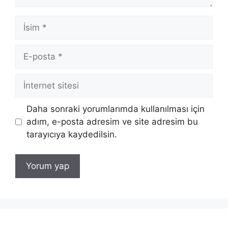
İsim
E-
posta
İnternet
sitesi
Daha sonraki yorumlarımda kullanılması için
adım, e-posta adresim ve site adresim bu
tarayıcıya kaydedilsin.