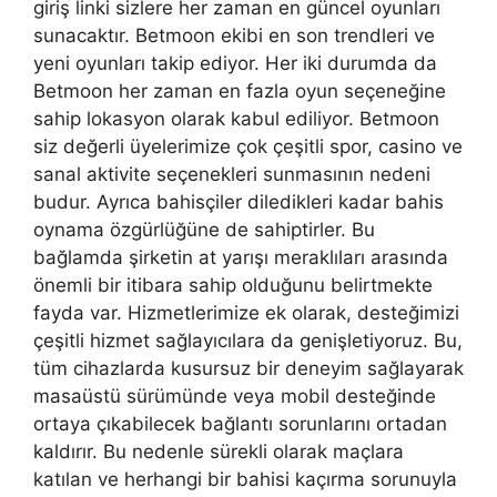
giriş linki sizlere her zaman en güncel oyunları
sunacaktır. Betmoon ekibi en son trendleri ve
yeni oyunları takip ediyor. Her iki durumda da
Betmoon her zaman en fazla oyun seçeneğine
sahip lokasyon olarak kabul ediliyor. Betmoon
siz değerli üyelerimize çok çeşitli spor, casino ve
sanal aktivite seçenekleri sunmasının nedeni
budur. Ayrıca bahisçiler diledikleri kadar bahis
oynama özgürlüğüne de sahiptirler. Bu
bağlamda şirketin at yarışı meraklıları arasında
önemli bir itibara sahip olduğunu belirtmekte
fayda var. Hizmetlerimize ek olarak, desteğimizi
çeşitli hizmet sağlayıcılara da genişletiyoruz. Bu,
tüm cihazlarda kusursuz bir deneyim sağlayarak
masaüstü sürümünde veya mobil desteğinde
ortaya çıkabilecek bağlantı sorunlarını ortadan
kaldırır. Bu nedenle sürekli olarak maçlara
katılan ve herhangi bir bahisi kaçırma sorunuyla