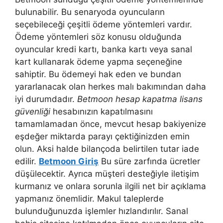
bulunabilir. Bu senaryoda oyuncuların
seçebileceği çeşitli ödeme yöntemleri vardır.
Ödeme yöntemleri söz konusu olduğunda
oyuncular kredi kartı, banka kartı veya sanal
kart kullanarak ödeme yapma seçeneğine
sahiptir. Bu ödemeyi hak eden ve bundan
yararlanacak olan herkes malı bakımından daha
iyi durumdadır.
Betmoon hesap kapatma lisans
güvenliği
hesabınızın kapatılmasını
tamamlamadan önce, mevcut hesap bakiyenize
eşdeğer miktarda parayı çektiğinizden emin
olun. Aksi halde bilançoda belirtilen tutar iade
edilir.
Betmoon Giriş
Bu süre zarfında ücretler
düşülecektir. Ayrıca müşteri desteğiyle iletişim
kurmanız ve onlara sorunla ilgili net bir açıklama
yapmanız önemlidir. Makul taleplerde
bulunduğunuzda işlemler hızlandırılır. Sanal