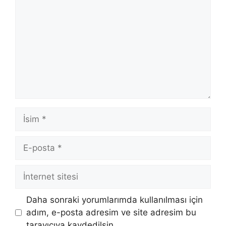
İsim
E-
posta
İnternet
sitesi
Daha sonraki yorumlarımda kullanılması için
adım, e-posta adresim ve site adresim bu
tarayıcıya kaydedilsin.