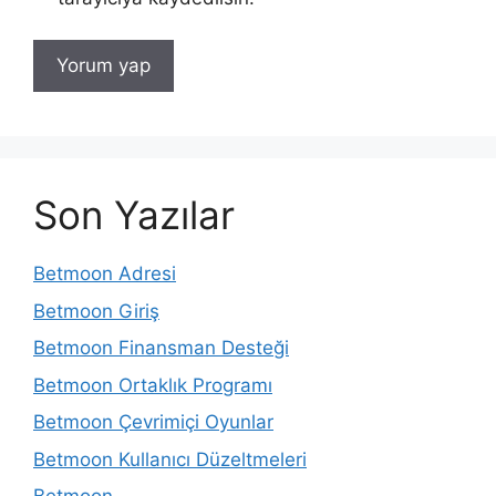
Son Yazılar
Betmoon Adresi
Betmoon Giriş
Betmoon Finansman Desteği
Betmoon Ortaklık Programı
Betmoon Çevrimiçi Oyunlar
Betmoon Kullanıcı Düzeltmeleri