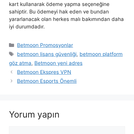
kart kullanarak ödeme yapma seçeneğine
sahiptir. Bu ödemeyi hak eden ve bundan
yararlanacak olan herkes malı bakımından daha
iyi durumdadır.
Kategoriler
Betmoon Promosyonlar
Etiketler
betmoon lisans güvenliği
,
betmoon platform
göz atma
,
Betmoon yeni adres
Yazı
Betmoon Ekspres VPN
dolaşımı
Betmoon Esports Önemli
Yorum yapın
Yorum