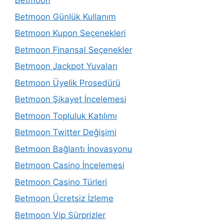
Betmoon
Betmoon Günlük Kullanım
Betmoon Kupon Seçenekleri
Betmoon Finansal Seçenekler
Betmoon Jackpot Yuvaları
Betmoon Üyelik Prosedürü
Betmoon Şikayet İncelemesi
Betmoon Topluluk Katılımı
Betmoon Twitter Değişimi
Betmoon Bağlantı İnovasyonu
Betmoon Casino İncelemesi
Betmoon Casino Türleri
Betmoon Ücretsiz İzleme
Betmoon Vip Sürprizler