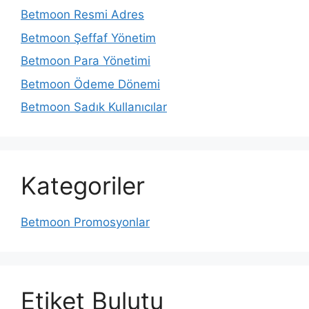
Betmoon Resmi Adres
Betmoon Şeffaf Yönetim
Betmoon Para Yönetimi
Betmoon Ödeme Dönemi
Betmoon Sadık Kullanıcılar
Kategoriler
Betmoon Promosyonlar
Etiket Bulutu