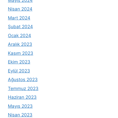
Mayıs 2024
Nisan 2024
Mart 2024
Şubat 2024
Ocak 2024
Aralık 2023
Kasım 2023
Ekim 2023
Eylül 2023
Ağustos 2023
Temmuz 2023
Haziran 2023
Mayıs 2023
Nisan 2023