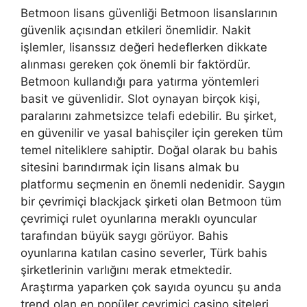
Betmoon lisans güvenliği Betmoon lisanslarının
güvenlik açısından etkileri önemlidir. Nakit
işlemler, lisanssız değeri hedeflerken dikkate
alınması gereken çok önemli bir faktördür.
Betmoon kullandığı para yatırma yöntemleri
basit ve güvenlidir. Slot oynayan birçok kişi,
paralarını zahmetsizce telafi edebilir. Bu şirket,
en güvenilir ve yasal bahisçiler için gereken tüm
temel niteliklere sahiptir. Doğal olarak bu bahis
sitesini barındırmak için lisans almak bu
platformu seçmenin en önemli nedenidir. Saygın
bir çevrimiçi blackjack şirketi olan Betmoon tüm
çevrimiçi rulet oyunlarına meraklı oyuncular
tarafından büyük saygı görüyor. Bahis
oyunlarına katılan casino severler, Türk bahis
şirketlerinin varlığını merak etmektedir.
Araştırma yaparken çok sayıda oyuncu şu anda
trend olan en popüler çevrimiçi casino siteleri