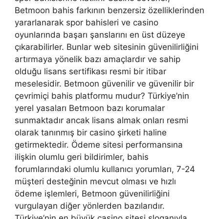
Betmoon bahis farkının benzersiz özelliklerinden
yararlanarak spor bahisleri ve casino
oyunlarında başarı şanslarını en üst düzeye
çıkarabilirler. Bunlar web sitesinin güvenilirliğini
artırmaya yönelik bazı amaçlardır ve sahip
olduğu lisans sertifikası resmi bir itibar
meselesidir. Betmoon güvenilir ve güvenilir bir
çevrimiçi bahis platformu mudur? Türkiye’nin
yerel yasaları Betmoon bazı korumalar
sunmaktadır ancak lisans almak onları resmi
olarak tanınmış bir casino şirketi haline
getirmektedir. Ödeme sitesi performansına
ilişkin olumlu geri bildirimler, bahis
forumlarındaki olumlu kullanıcı yorumları, 7-24
müşteri desteğinin mevcut olması ve hızlı
ödeme işlemleri, Betmoon güvenilirliğini
vurgulayan diğer yönlerden bazılarıdır.
Türkiye’nin en büyük casino sitesi sloganıyla