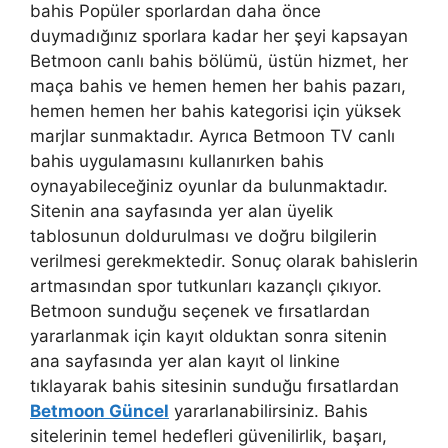
bahis Popüler sporlardan daha önce
duymadığınız sporlara kadar her şeyi kapsayan
Betmoon canlı bahis bölümü, üstün hizmet, her
maça bahis ve hemen hemen her bahis pazarı,
hemen hemen her bahis kategorisi için yüksek
marjlar sunmaktadır. Ayrıca Betmoon TV canlı
bahis uygulamasını kullanırken bahis
oynayabileceğiniz oyunlar da bulunmaktadır.
Sitenin ana sayfasında yer alan üyelik
tablosunun doldurulması ve doğru bilgilerin
verilmesi gerekmektedir. Sonuç olarak bahislerin
artmasından spor tutkunları kazançlı çıkıyor.
Betmoon sunduğu seçenek ve fırsatlardan
yararlanmak için kayıt olduktan sonra sitenin
ana sayfasında yer alan kayıt ol linkine
tıklayarak bahis sitesinin sunduğu fırsatlardan
Betmoon Güncel
yararlanabilirsiniz. Bahis
sitelerinin temel hedefleri güvenilirlik, başarı,