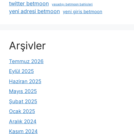
twitter betmoon
yasadışı betmoon bahisleri
yeni adresi betmoon
yeni giris betmoon
Arşivler
Temmuz 2026
Eylül 2025
Haziran 2025
Mayıs 2025
Şubat 2025
Ocak 2025
Aralık 2024
Kasım 2024