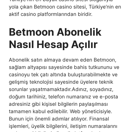
yola çıkan Betmoon casino sitesi, Türkiye’nin en
aktif casino platformlarından biridir.
Betmoon Abonelik
Nasıl Hesap Açılır
Abonelik satın almaya devam eden Betmoon,
sağlam altyapısı sayesinde bahis tutkununu ve
casinoyu tek çatı altında buluşturabilmekte ve
gelişmiş teknolojisi sayesinde üyelere teknik
sorunlar yaşatmamaktadır.Adınız, soyadınız,
doğum tarihiniz, telefon numaranız ve e-posta
adresiniz gibi kişisel bilgilerin paylaşılması
tamamen kabul edilebilir. Web yöneticisiyle.
Bunun için önemli adımlar atılıyor. Finansal
işlemleri, üyelik bilgilerini, iletişim numaralarını