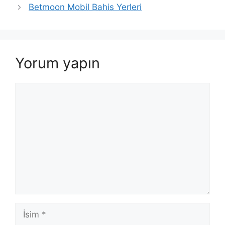
dolaşımı
Betmoon Mobil Bahis Yerleri
Yorum yapın
Yorum
İsim