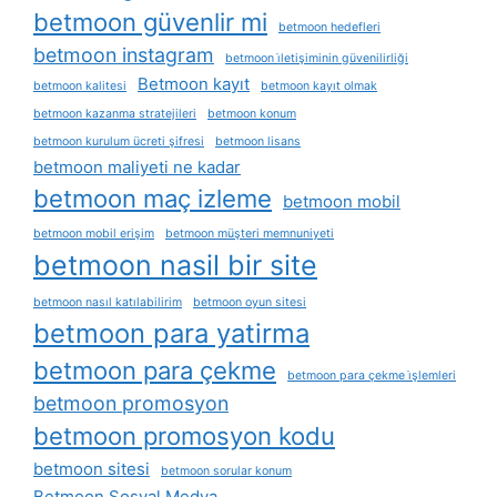
betmoon güvenlir mi
betmoon hedefleri
betmoon instagram
betmoon i̇letişiminin güvenilirliği
Betmoon kayıt
betmoon kalitesi
betmoon kayıt olmak
betmoon kazanma stratejileri
betmoon konum
betmoon kurulum ücreti şifresi
betmoon lisans
betmoon maliyeti ne kadar
betmoon maç izleme
betmoon mobil
betmoon mobil erişim
betmoon müşteri memnuniyeti
betmoon nasil bir site
betmoon nasıl katılabilirim
betmoon oyun sitesi
betmoon para yatirma
betmoon para çekme
betmoon para çekme i̇şlemleri
betmoon promosyon
betmoon promosyon kodu
betmoon sitesi
betmoon sorular konum
Betmoon Sosyal Medya