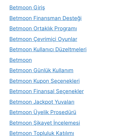
Betmoon Giriş
Betmoon Finansman Desteği
Betmoon Ortaklık Programı
Betmoon Çevrimiçi Oyunlar
Betmoon Kullanıcı Düzeltmeleri
Betmoon
Betmoon Günlük Kullanım
Betmoon Kupon Seçenekleri
Betmoon Finansal Seçenekler
Betmoon Jackpot Yuvaları
Betmoon Üyelik Prosedürü
Betmoon Şikayet İncelemesi
Betmoon Topluluk Katılımı