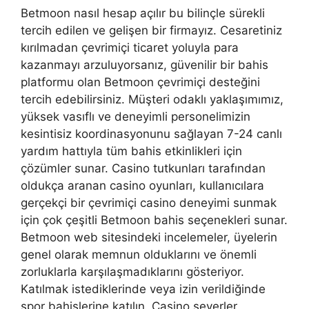
Betmoon nasıl hesap açılır bu bilinçle sürekli
tercih edilen ve gelişen bir firmayız. Cesaretiniz
kırılmadan çevrimiçi ticaret yoluyla para
kazanmayı arzuluyorsanız, güvenilir bir bahis
platformu olan Betmoon çevrimiçi desteğini
tercih edebilirsiniz. Müşteri odaklı yaklaşımımız,
yüksek vasıflı ve deneyimli personelimizin
kesintisiz koordinasyonunu sağlayan 7-24 canlı
yardım hattıyla tüm bahis etkinlikleri için
çözümler sunar. Casino tutkunları tarafından
oldukça aranan casino oyunları, kullanıcılara
gerçekçi bir çevrimiçi casino deneyimi sunmak
için çok çeşitli Betmoon bahis seçenekleri sunar.
Betmoon web sitesindeki incelemeler, üyelerin
genel olarak memnun olduklarını ve önemli
zorluklarla karşılaşmadıklarını gösteriyor.
Katılmak istediklerinde veya izin verildiğinde
spor bahislerine katılın. Casino severler,