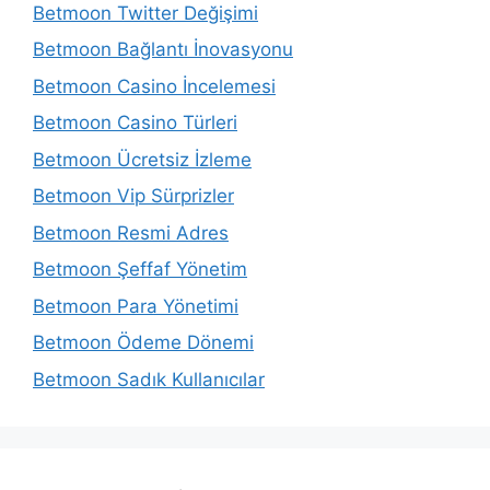
Betmoon Twitter Değişimi
Betmoon Bağlantı İnovasyonu
Betmoon Casino İncelemesi
Betmoon Casino Türleri
Betmoon Ücretsiz İzleme
Betmoon Vip Sürprizler
Betmoon Resmi Adres
Betmoon Şeffaf Yönetim
Betmoon Para Yönetimi
Betmoon Ödeme Dönemi
Betmoon Sadık Kullanıcılar