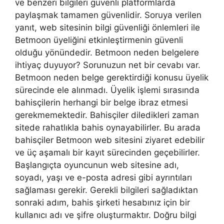
ve benzeri bilgileri güvenli platformlarda
paylaşmak tamamen güvenlidir. Soruya verilen
yanıt, web sitesinin bilgi güvenliği önlemleri ile
Betmoon üyeliğini etkinleştirmenin güvenli
olduğu yönündedir. Betmoon neden belgelere
ihtiyaç duyuyor? Sorunuzun net bir cevabı var.
Betmoon neden belge gerektirdiği konusu üyelik
sürecinde ele alınmadı. Üyelik işlemi sırasında
bahisçilerin herhangi bir belge ibraz etmesi
gerekmemektedir. Bahisçiler diledikleri zaman
sitede rahatlıkla bahis oynayabilirler. Bu arada
bahisçiler Betmoon web sitesini ziyaret edebilir
ve üç aşamalı bir kayıt sürecinden geçebilirler.
Başlangıçta oyuncunun web sitesine adı,
soyadı, yaşı ve e-posta adresi gibi ayrıntıları
sağlaması gerekir. Gerekli bilgileri sağladıktan
sonraki adım, bahis şirketi hesabınız için bir
kullanıcı adı ve şifre oluşturmaktır. Doğru bilgi