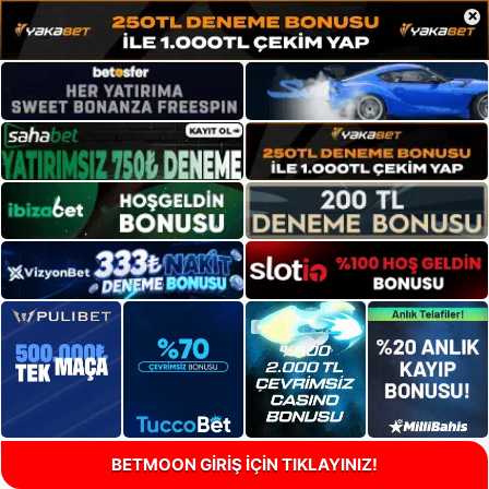
×
BETMOON GİRİŞ İÇİN TIKLAYINIZ!