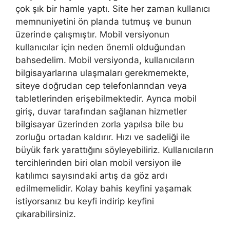
çok şık bir hamle yaptı. Site her zaman kullanıcı
memnuniyetini ön planda tutmuş ve bunun
üzerinde çalışmıştır. Mobil versiyonun
kullanıcılar için neden önemli olduğundan
bahsedelim. Mobil versiyonda, kullanıcıların
bilgisayarlarına ulaşmaları gerekmemekte,
siteye doğrudan cep telefonlarından veya
tabletlerinden erişebilmektedir. Ayrıca mobil
giriş, duvar tarafından sağlanan hizmetler
bilgisayar üzerinden zorla yapılsa bile bu
zorluğu ortadan kaldırır. Hızı ve sadeliği ile
büyük fark yarattığını söyleyebiliriz. Kullanıcıların
tercihlerinden biri olan mobil versiyon ile
katılımcı sayısındaki artış da göz ardı
edilmemelidir. Kolay bahis keyfini yaşamak
istiyorsanız bu keyfi indirip keyfini
çıkarabilirsiniz.