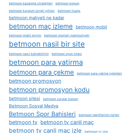
betmoon kazanma stratejileri
betmoon konum
betmoon kurulum ücreti şifresi
betmoon lisans
betmoon maliyeti ne kadar
betmoon maç izleme
betmoon mobil
betmoon mobil erişim
betmoon müşteri memnuniyeti
betmoon nasil bir site
betmoon nasıl katılabilirim
betmoon oyun sitesi
betmoon para yatirma
betmoon para çekme
betmoon para çekme i̇şlemleri
betmoon promosyon
betmoon promosyon kodu
betmoon sitesi
betmoon sorular konum
Betmoon Sosyal Medya
Betmoon Spor Bahisleri
betmoon tekliflerinin türleri
betmoon tv
betmoon tv canli maç
betmoon tv canli maç izle
betmoon tv izle