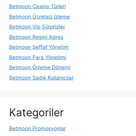
Betmoon Casino Türleri
Betmoon Ücretsiz İzleme
Betmoon Vip Sürprizler
Betmoon Resmi Adres
Betmoon Şeffaf Yönetim
Betmoon Para Yönetimi
Betmoon Ödeme Dönemi
Betmoon Sadık Kullanıcılar
Kategoriler
Betmoon Promosyonlar