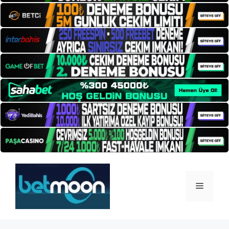
İçeriğe
atla
Menü