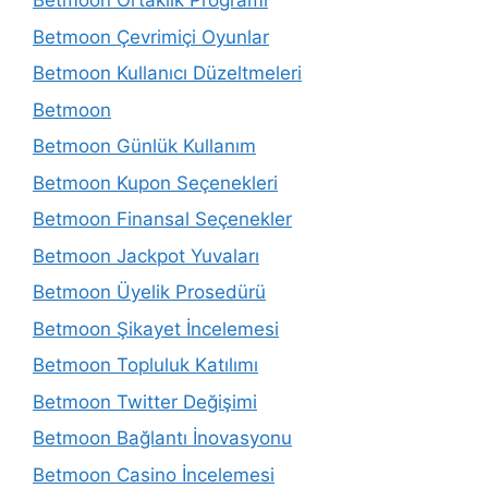
Betmoon Ortaklık Programı
Betmoon Çevrimiçi Oyunlar
Betmoon Kullanıcı Düzeltmeleri
Betmoon
Betmoon Günlük Kullanım
Betmoon Kupon Seçenekleri
Betmoon Finansal Seçenekler
Betmoon Jackpot Yuvaları
Betmoon Üyelik Prosedürü
Betmoon Şikayet İncelemesi
Betmoon Topluluk Katılımı
Betmoon Twitter Değişimi
Betmoon Bağlantı İnovasyonu
Betmoon Casino İncelemesi