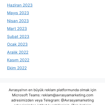
Haziran 2023
Mayıs 2023
Nisan 2023
Mart 2023
Şubat 2023
Ocak 2023
Aralık 2022
Kasım 2022
Ekim 2022
Avrasya'nın en büyük reklam platformunda olmak için
Microsoft Teams:
reklam@avrasyamarketing.com
adresimizden veya Telegram: @Avrasyamarketing