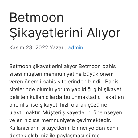
Betmoon
Şikayetlerini Alıyor
Kasım 23, 2022
Yazarı:
admin
Betmoon şikayetlerini alıyor Betmoon bahis
sitesi müşteri memnuniyetine büyük önem
veren önemli bahis sitelerinden biridir. Bahis
sitelerinde olumlu yorum yapıldığı gibi şikayet
belirten kullanıcılarda bulunmaktadır. Fakat en
önemlisi ise şikayeti hızlı olarak çözüme
ulaştırmaktır. Müşteri şikayetlerini önemseyen
ve en hızlıca memnuniyete çevirmektedir.
Kullanıcıların şikayetlerini birinci yoldan canlı
destek ekibimiz ile paylaşması süreci