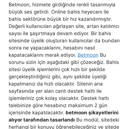
Betmoon, hizmete girdiğinde renkli tasarımıyla
büyük ses getirdi. Online bahis heyecanı ile
bahis sektörüne büyük bir hız kazandırmıştır.
Değerli kullanıcıları ağırlayan site, artan katılımcı
sayısı ile şaşırtmaya devam ediyor. Bir bahis
sitesinde üyelik oluşturan kullanıcılar da bundan
sonra ne yapacaklarını, hesabını nasıl
kapatacaklarını merak ediyor.
Betmoon
Bu
sorunu sizin için aşağıdaki gibi çözeceğiz. Bahis
sitesi üyelik işlemlerini çok hızlı bir şekilde
gerçekleştirdiğiniz gibi, aynı şekilde üyeliği
kapatmanız da hızlı olacaktır. Sitenin ana
sayfasında yer alan canlı destek hattı ile
işlemleriniz çok kolay olacaktır. Destek hattı
talebinize göre hesabınız maksimum 2 gün
içerisinde kapatılacaktır.
betmoon şikayetlerini
alıyor tarafından tasarlandı
Bu modül, sitedeki
herhangi bir konuyu öğrenebileceğiniz ve sitede