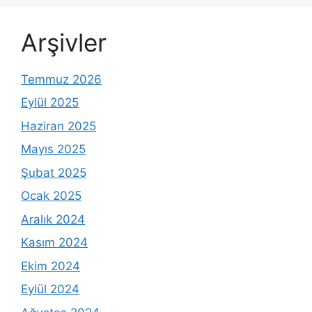
Arşivler
Temmuz 2026
Eylül 2025
Haziran 2025
Mayıs 2025
Şubat 2025
Ocak 2025
Aralık 2024
Kasım 2024
Ekim 2024
Eylül 2024