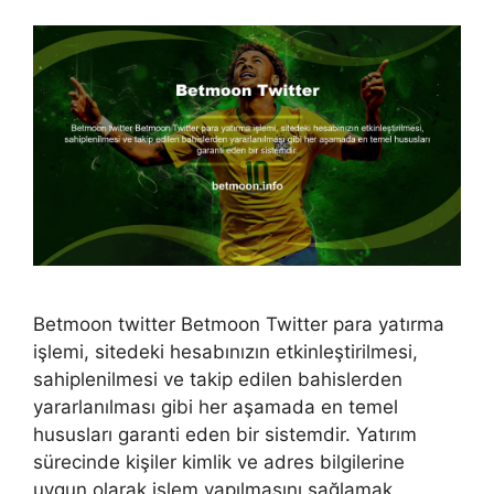
Betmoon twitter Betmoon Twitter para yatırma
işlemi, sitedeki hesabınızın etkinleştirilmesi,
sahiplenilmesi ve takip edilen bahislerden
yararlanılması gibi her aşamada en temel
hususları garanti eden bir sistemdir. Yatırım
sürecinde kişiler kimlik ve adres bilgilerine
uygun olarak işlem yapılmasını sağlamak