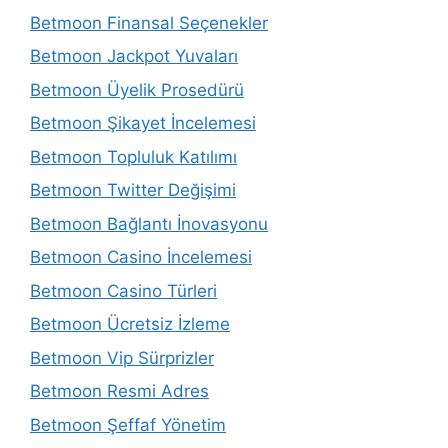
Betmoon Finansal Seçenekler
Betmoon Jackpot Yuvaları
Betmoon Üyelik Prosedürü
Betmoon Şikayet İncelemesi
Betmoon Topluluk Katılımı
Betmoon Twitter Değişimi
Betmoon Bağlantı İnovasyonu
Betmoon Casino İncelemesi
Betmoon Casino Türleri
Betmoon Ücretsiz İzleme
Betmoon Vip Sürprizler
Betmoon Resmi Adres
Betmoon Şeffaf Yönetim