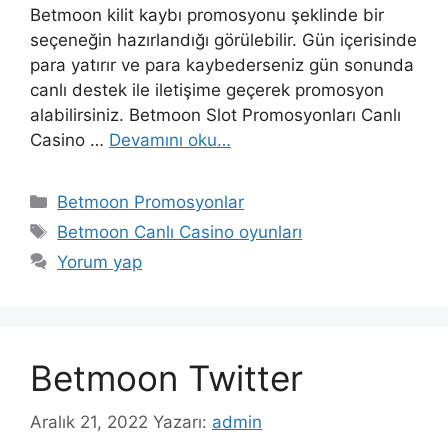
Betmoon kilit kaybı promosyonu şeklinde bir
seçeneğin hazırlandığı görülebilir. Gün içerisinde
para yatırır ve para kaybederseniz gün sonunda
canlı destek ile iletişime geçerek promosyon
alabilirsiniz. Betmoon Slot Promosyonları Canlı
Casino …
Devamını oku…
Kategoriler
Betmoon Promosyonlar
Etiketler
Betmoon Canlı Casino oyunları
Yorum yap
Betmoon Twitter
Aralık 21, 2022
Yazarı:
admin