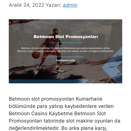
Aralık 24, 2022
Yazarı:
admin
Betmoon slot promosyonları Kumarhane
bölümünde para yatırıp kaybedenlere verilen
Betmoon Casino Kaybetme Betmoon Slot
Promosyonları tabirinde slot makine oyunları da
değerlendirilmektedir. Bu arka plana karşı,