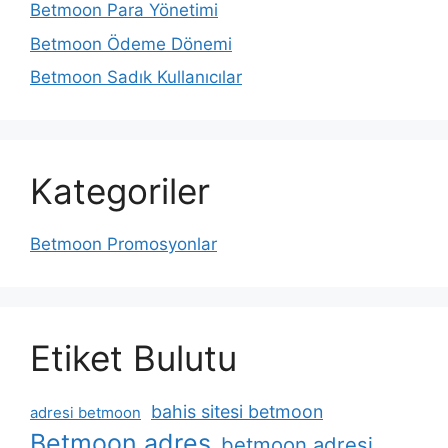
Betmoon Para Yönetimi
Betmoon Ödeme Dönemi
Betmoon Sadık Kullanıcılar
Kategoriler
Betmoon Promosyonlar
Etiket Bulutu
bahis sitesi betmoon
adresi betmoon
Betmoon adres
betmoon adresi