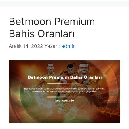
Betmoon Premium
Bahis Oranları
Aralık 14, 2022
Yazarı:
admin