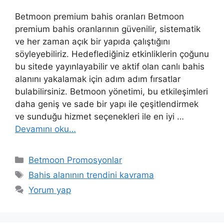
Betmoon premium bahis oranları Betmoon
premium bahis oranlarının güvenilir, sistematik
ve her zaman açık bir yapıda çalıştığını
söyleyebiliriz. Hedeflediğiniz etkinliklerin çoğunu
bu sitede yayınlayabilir ve aktif olan canlı bahis
alanını yakalamak için adım adım fırsatlar
bulabilirsiniz. Betmoon yönetimi, bu etkileşimleri
daha geniş ve sade bir yapı ile çeşitlendirmek
ve sunduğu hizmet seçenekleri ile en iyi …
Devamını oku…
Kategoriler
Betmoon Promosyonlar
Etiketler
Bahis alanının trendini kavrama
Yorum yap