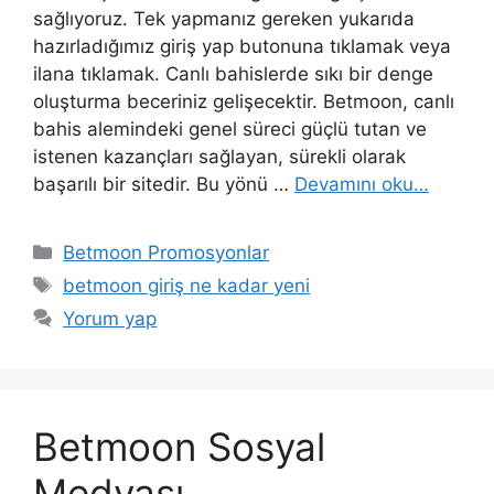
sağlıyoruz. Tek yapmanız gereken yukarıda
hazırladığımız giriş yap butonuna tıklamak veya
ilana tıklamak. Canlı bahislerde sıkı bir denge
oluşturma beceriniz gelişecektir. Betmoon, canlı
bahis alemindeki genel süreci güçlü tutan ve
istenen kazançları sağlayan, sürekli olarak
başarılı bir sitedir. Bu yönü …
Devamını oku…
Kategoriler
Betmoon Promosyonlar
Etiketler
betmoon giriş ne kadar yeni
Yorum yap
Betmoon Sosyal
Medyası