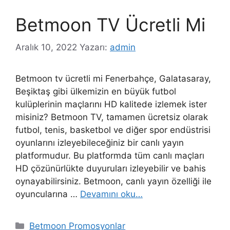
Betmoon TV Ücretli Mi
Aralık 10, 2022
Yazarı:
admin
Betmoon tv ücretli mi Fenerbahçe, Galatasaray,
Beşiktaş gibi ülkemizin en büyük futbol
kulüplerinin maçlarını HD kalitede izlemek ister
misiniz? Betmoon TV, tamamen ücretsiz olarak
futbol, ​​tenis, basketbol ve diğer spor endüstrisi
oyunlarını izleyebileceğiniz bir canlı yayın
platformudur. Bu platformda tüm canlı maçları
HD çözünürlükte duyuruları izleyebilir ve bahis
oynayabilirsiniz. Betmoon, canlı yayın özelliği ile
oyuncularına …
Devamını oku…
Kategoriler
Betmoon Promosyonlar