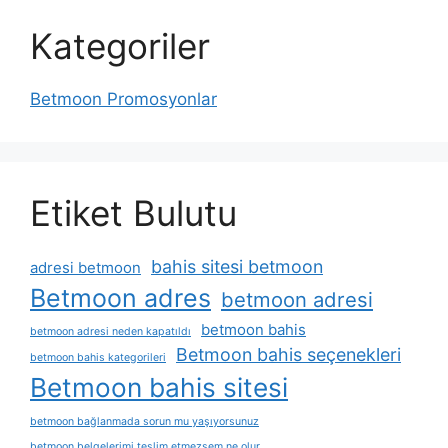
Kategoriler
Betmoon Promosyonlar
Etiket Bulutu
bahis sitesi betmoon
adresi betmoon
Betmoon adres
betmoon adresi
betmoon bahis
betmoon adresi neden kapatıldı
Betmoon bahis seçenekleri
betmoon bahis kategorileri
Betmoon bahis sitesi
betmoon bağlanmada sorun mu yaşıyorsunuz
betmoon belgelerimi teslim etmezsem ne olur