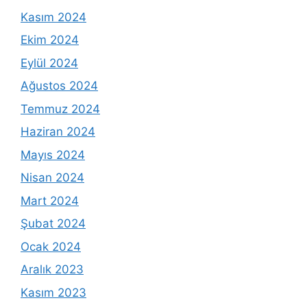
Kasım 2024
Ekim 2024
Eylül 2024
Ağustos 2024
Temmuz 2024
Haziran 2024
Mayıs 2024
Nisan 2024
Mart 2024
Şubat 2024
Ocak 2024
Aralık 2023
Kasım 2023