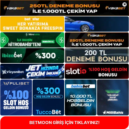
×
BETMOON GİRİŞ İÇİN TIKLAYINIZ!