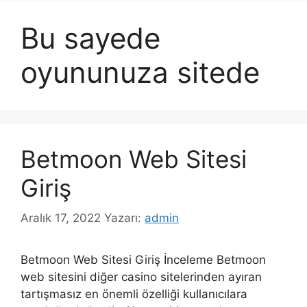
Bu sayede
oyununuza sitede
Betmoon Web Sitesi
Giriş
Aralık 17, 2022
Yazarı:
admin
Betmoon Web Sitesi Giriş İnceleme Betmoon
web sitesini diğer casino sitelerinden ayıran
tartışmasız en önemli özelliği kullanıcılara