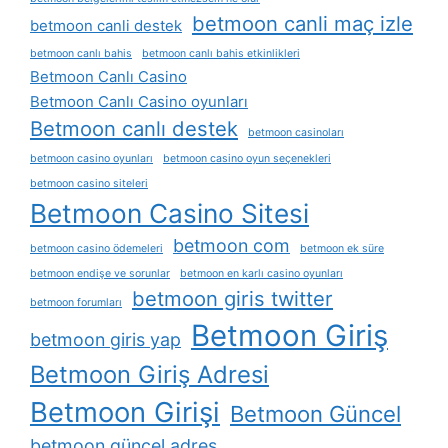
betmoon canli maç izle
betmoon canli destek
betmoon canlı bahis
betmoon canlı bahis etkinlikleri
Betmoon Canlı Casino
Betmoon Canlı Casino oyunları
Betmoon canlı destek
betmoon casinoları
betmoon casino oyunları
betmoon casino oyun seçenekleri
betmoon casino siteleri
Betmoon Casino Sitesi
betmoon com
betmoon casino ödemeleri
betmoon ek süre
betmoon endişe ve sorunlar
betmoon en karlı casino oyunları
betmoon giris twitter
betmoon forumları
Betmoon Giriş
betmoon giris yap
Betmoon Giriş Adresi
Betmoon Girişi
Betmoon Güncel
betmoon güncel adres