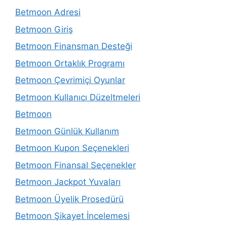
Betmoon Adresi
Betmoon Giriş
Betmoon Finansman Desteği
Betmoon Ortaklık Programı
Betmoon Çevrimiçi Oyunlar
Betmoon Kullanıcı Düzeltmeleri
Betmoon
Betmoon Günlük Kullanım
Betmoon Kupon Seçenekleri
Betmoon Finansal Seçenekler
Betmoon Jackpot Yuvaları
Betmoon Üyelik Prosedürü
Betmoon Şikayet İncelemesi