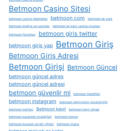
Betmoon Casino Sitesi
betmoon com
betmoon casino ödemeleri
betmoon ek süre
betmoon endişe ve sorunlar
betmoon en karlı casino oyunları
betmoon giris twitter
betmoon forumları
Betmoon Giriş
betmoon giris yap
Betmoon Giriş Adresi
Betmoon Girişi
Betmoon Güncel
betmoon güncel adres
betmoon güncel adresi
betmoon güvenlir mi
betmoon hedefleri
betmoon instagram
betmoon i̇letişiminin güvenilirliği
Betmoon kayıt
betmoon kalitesi
betmoon kayıt olmak
betmoon kazanma stratejileri
betmoon konum
betmoon kurulum ücreti şifresi
betmoon lisans
betmoon maliyeti ne kadar