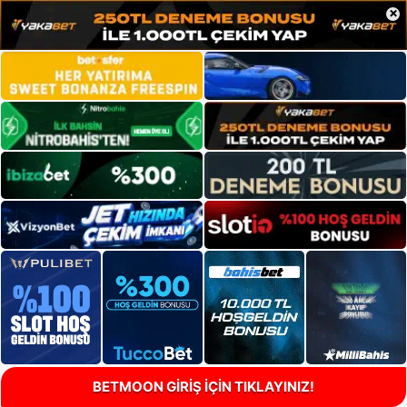
×
BETMOON GİRİŞ İÇİN TIKLAYINIZ!