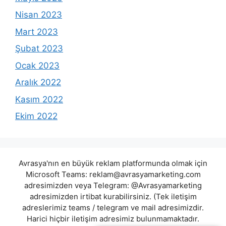
Nisan 2023
Mart 2023
Şubat 2023
Ocak 2023
Aralık 2022
Kasım 2022
Ekim 2022
Avrasya'nın en büyük reklam platformunda olmak için
Microsoft Teams:
reklam@avrasyamarketing.com
adresimizden veya Telegram: @Avrasyamarketing
adresimizden irtibat kurabilirsiniz. (Tek iletişim
adreslerimiz teams / telegram ve mail adresimizdir.
Harici hiçbir iletişim adresimiz bulunmamaktadır.