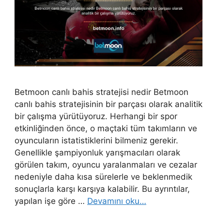
Betmoon canlı bahis stratejisi nedir Betmoon
canlı bahis stratejisinin bir parçası olarak analitik
bir çalışma yürütüyoruz. Herhangi bir spor
etkinliğinden önce, o maçtaki tüm takımların ve
oyuncuların istatistiklerini bilmeniz gerekir.
Genellikle şampiyonluk yarışmacıları olarak
görülen takım, oyuncu yaralanmaları ve cezalar
nedeniyle daha kısa sürelerle ve beklenmedik
sonuçlarla karşı karşıya kalabilir. Bu ayrıntılar,
yapılan işe göre …
Devamını oku…