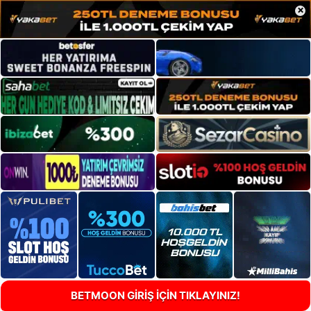
×
BETMOON GİRİŞ İÇİN TIKLAYINIZ!