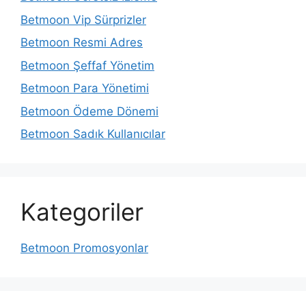
Betmoon Vip Sürprizler
Betmoon Resmi Adres
Betmoon Şeffaf Yönetim
Betmoon Para Yönetimi
Betmoon Ödeme Dönemi
Betmoon Sadık Kullanıcılar
Kategoriler
Betmoon Promosyonlar