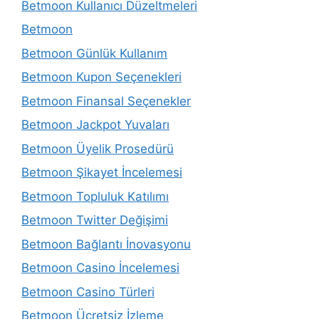
Betmoon Kullanıcı Düzeltmeleri
Betmoon
Betmoon Günlük Kullanım
Betmoon Kupon Seçenekleri
Betmoon Finansal Seçenekler
Betmoon Jackpot Yuvaları
Betmoon Üyelik Prosedürü
Betmoon Şikayet İncelemesi
Betmoon Topluluk Katılımı
Betmoon Twitter Değişimi
Betmoon Bağlantı İnovasyonu
Betmoon Casino İncelemesi
Betmoon Casino Türleri
Betmoon Ücretsiz İzleme