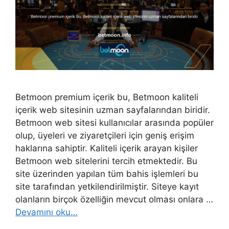
Betmoon premium içerik bu, Betmoon kaliteli
içerik web sitesinin uzman sayfalarından biridir.
Betmoon web sitesi kullanıcılar arasında popüler
olup, üyeleri ve ziyaretçileri için geniş erişim
haklarına sahiptir. Kaliteli içerik arayan kişiler
Betmoon web sitelerini tercih etmektedir. Bu
site üzerinden yapılan tüm bahis işlemleri bu
site tarafından yetkilendirilmiştir. Siteye kayıt
olanların birçok özelliğin mevcut olması onlara …
Devamını oku…