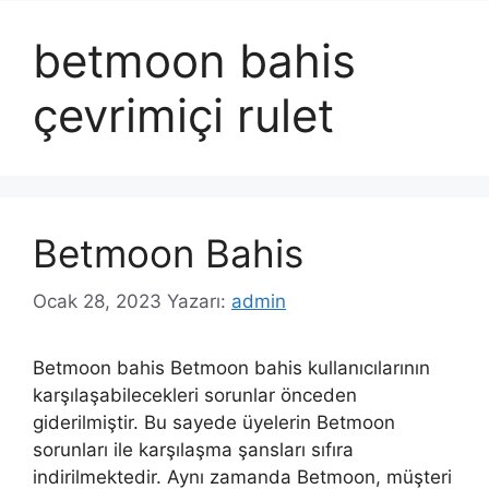
betmoon bahis
çevrimiçi rulet
Betmoon Bahis
Ocak 28, 2023
Yazarı:
admin
Betmoon bahis Betmoon bahis kullanıcılarının
karşılaşabilecekleri sorunlar önceden
giderilmiştir. Bu sayede üyelerin Betmoon
sorunları ile karşılaşma şansları sıfıra
indirilmektedir. Aynı zamanda Betmoon, müşteri