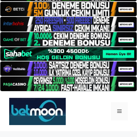
İçeriğe
atla
Menü