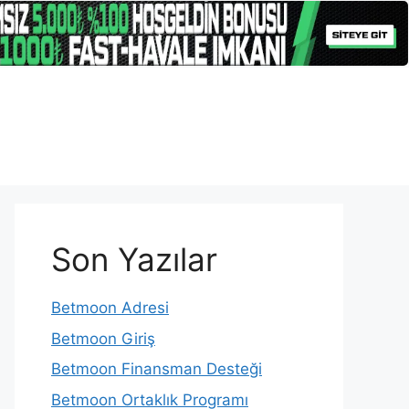
Son Yazılar
Betmoon Adresi
Betmoon Giriş
Betmoon Finansman Desteği
Betmoon Ortaklık Programı