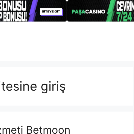
tesine giriş
Hizmeti Betmoon