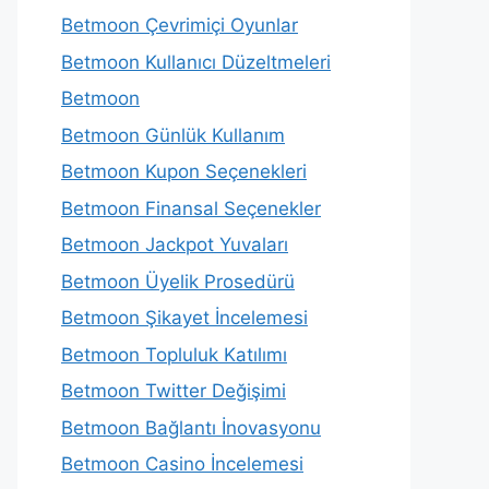
Betmoon Çevrimiçi Oyunlar
Betmoon Kullanıcı Düzeltmeleri
Betmoon
Betmoon Günlük Kullanım
Betmoon Kupon Seçenekleri
Betmoon Finansal Seçenekler
Betmoon Jackpot Yuvaları
Betmoon Üyelik Prosedürü
Betmoon Şikayet İncelemesi
Betmoon Topluluk Katılımı
Betmoon Twitter Değişimi
Betmoon Bağlantı İnovasyonu
Betmoon Casino İncelemesi