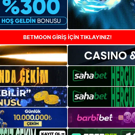
BETMOON GİRİŞ İÇİN TIKLAYINIZ!