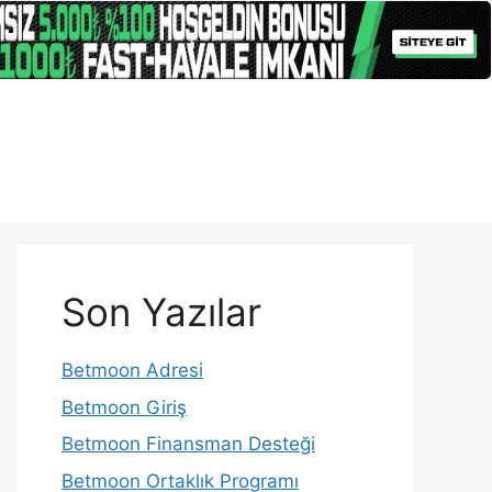
Son Yazılar
Betmoon Adresi
Betmoon Giriş
Betmoon Finansman Desteği
Betmoon Ortaklık Programı