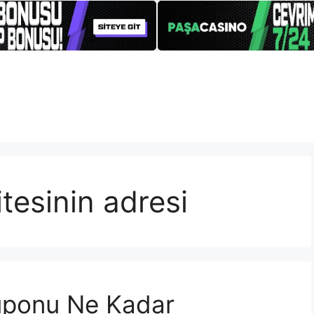
tesinin adresi
uponu Ne Kadar