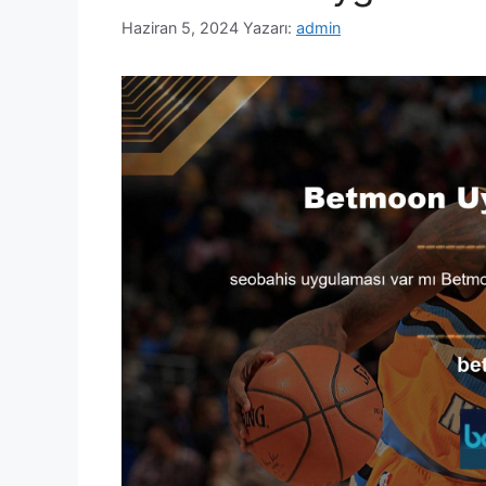
Haziran 5, 2024
Yazarı:
admin