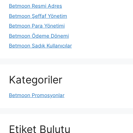
Betmoon Resmi Adres
Betmoon Şeffaf Yönetim
Betmoon Para Yönetimi
Betmoon Ödeme Dönemi
Betmoon Sadık Kullanıcılar
Kategoriler
Betmoon Promosyonlar
Etiket Bulutu