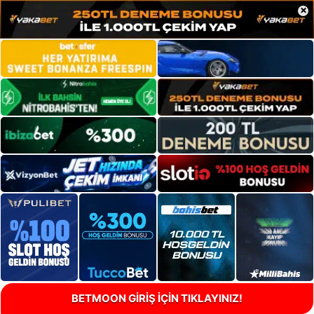
×
BETMOON GİRİŞ İÇİN TIKLAYINIZ!