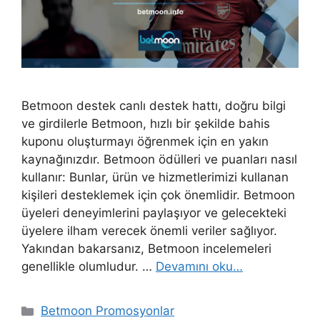
Betmoon destek canlı destek hattı, doğru bilgi
ve girdilerle Betmoon, hızlı bir şekilde bahis
kuponu oluşturmayı öğrenmek için en yakın
kaynağınızdır. Betmoon ödülleri ve puanları nasıl
kullanır: Bunlar, ürün ve hizmetlerimizi kullanan
kişileri desteklemek için çok önemlidir. Betmoon
üyeleri deneyimlerini paylaşıyor ve gelecekteki
üyelere ilham verecek önemli veriler sağlıyor.
Yakından bakarsanız, Betmoon incelemeleri
genellikle olumludur. …
Devamını oku…
Kategoriler
Betmoon Promosyonlar