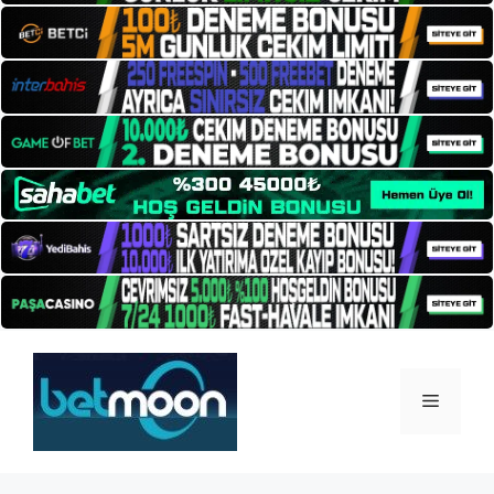
İçeriğe
atla
Menü