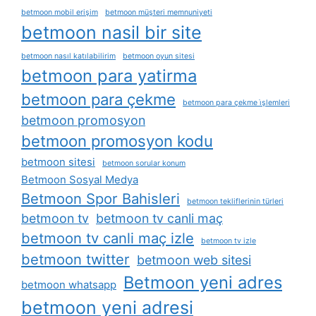
betmoon mobil erişim
betmoon müşteri memnuniyeti
betmoon nasil bir site
betmoon nasıl katılabilirim
betmoon oyun sitesi
betmoon para yatirma
betmoon para çekme
betmoon para çekme i̇şlemleri
betmoon promosyon
betmoon promosyon kodu
betmoon sitesi
betmoon sorular konum
Betmoon Sosyal Medya
Betmoon Spor Bahisleri
betmoon tekliflerinin türleri
betmoon tv
betmoon tv canli maç
betmoon tv canli maç izle
betmoon tv izle
betmoon twitter
betmoon web sitesi
Betmoon yeni adres
betmoon whatsapp
betmoon yeni adresi