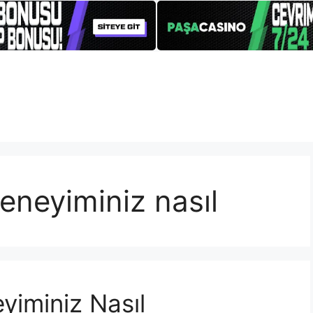
neyiminiz nasıl
iminiz Nasıl