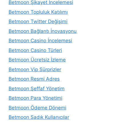
Betmoon Şikayet İncelemesi
Betmoon Topluluk Katılımı
Betmoon Twitter Değişimi
Betmoon Bağlantı İnovasyonu
Betmoon Casino İncelemesi
Betmoon Casino Türleri
Betmoon Ücretsiz İzleme
Betmoon Vip Sürprizler
Betmoon Resmi Adres
Betmoon Şeffaf Yönetim
Betmoon Para Yönetimi
Betmoon Ödeme Dönemi
Betmoon Sadık Kullanıcılar