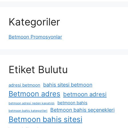
Kategoriler
Betmoon Promosyonlar
Etiket Bulutu
bahis sitesi betmoon
adresi betmoon
Betmoon adres
betmoon adresi
betmoon bahis
betmoon adresi neden kapatıldı
Betmoon bahis seçenekleri
betmoon bahis kategorileri
Betmoon bahis sitesi