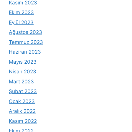
Kasım 2023
Ekim 2023
Eylül 2023
Ağustos 2023
Temmuz 2023
Haziran 2023
Mayıs 2023
Nisan 2023
Mart 2023
Şubat 2023
Ocak 2023
Aralık 2022
Kasım 2022
Ekim 2022