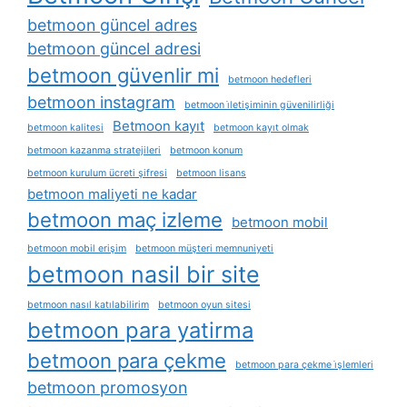
betmoon güncel adres
betmoon güncel adresi
betmoon güvenlir mi
betmoon hedefleri
betmoon instagram
betmoon i̇letişiminin güvenilirliği
Betmoon kayıt
betmoon kalitesi
betmoon kayıt olmak
betmoon kazanma stratejileri
betmoon konum
betmoon kurulum ücreti şifresi
betmoon lisans
betmoon maliyeti ne kadar
betmoon maç izleme
betmoon mobil
betmoon mobil erişim
betmoon müşteri memnuniyeti
betmoon nasil bir site
betmoon nasıl katılabilirim
betmoon oyun sitesi
betmoon para yatirma
betmoon para çekme
betmoon para çekme i̇şlemleri
betmoon promosyon