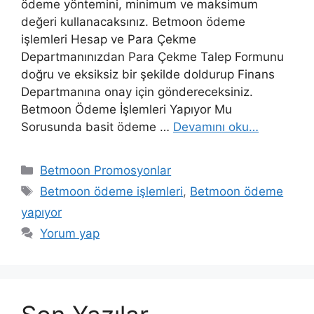
ödeme yöntemini, minimum ve maksimum
değeri kullanacaksınız. Betmoon ödeme
işlemleri Hesap ve Para Çekme
Departmanınızdan Para Çekme Talep Formunu
doğru ve eksiksiz bir şekilde doldurup Finans
Departmanına onay için göndereceksiniz.
Betmoon Ödeme İşlemleri Yapıyor Mu
Sorusunda basit ödeme …
Devamını oku…
Kategoriler
Betmoon Promosyonlar
Etiketler
Betmoon ödeme işlemleri
,
Betmoon ödeme
yapıyor
Yorum yap