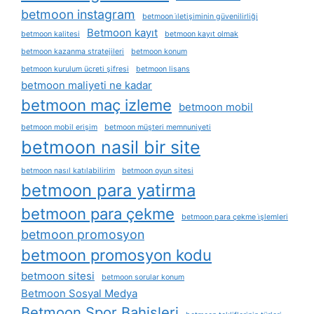
betmoon instagram
betmoon i̇letişiminin güvenilirliği
Betmoon kayıt
betmoon kalitesi
betmoon kayıt olmak
betmoon kazanma stratejileri
betmoon konum
betmoon kurulum ücreti şifresi
betmoon lisans
betmoon maliyeti ne kadar
betmoon maç izleme
betmoon mobil
betmoon mobil erişim
betmoon müşteri memnuniyeti
betmoon nasil bir site
betmoon nasıl katılabilirim
betmoon oyun sitesi
betmoon para yatirma
betmoon para çekme
betmoon para çekme i̇şlemleri
betmoon promosyon
betmoon promosyon kodu
betmoon sitesi
betmoon sorular konum
Betmoon Sosyal Medya
Betmoon Spor Bahisleri