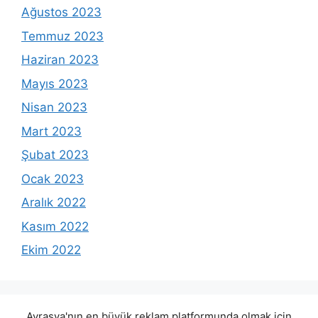
Ağustos 2023
Temmuz 2023
Haziran 2023
Mayıs 2023
Nisan 2023
Mart 2023
Şubat 2023
Ocak 2023
Aralık 2022
Kasım 2022
Ekim 2022
Avrasya'nın en büyük reklam platformunda olmak için