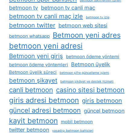
betmoon tekliflerinin türleri
betmoon tv
betmoon tv canli maç
betmoon tv canli maç izle
betmoon tv izle
betmoon twitter
betmoon web sitesi
Betmoon yeni adres
betmoon whatsapp
betmoon yeni adresi
Betmoon yeni giriş
betmoon ödeme yöntemi
Betmoon üyelik
betmoon ödeme yöntemleri
Betmoon üyelik süreci
betmoon şifre güncelleme i̇şlemi
betmoon şikayet
betmoon şikâyet ve destek hizmeti
canli betmoon
casino sitesi betmoon
giris adresi betmoon
giris betmoon
güncel adresi betmoon
güncel betmoon
kayit betmoon
mobil betmoon
twitter betmoon
yasadışı betmoon bahisleri