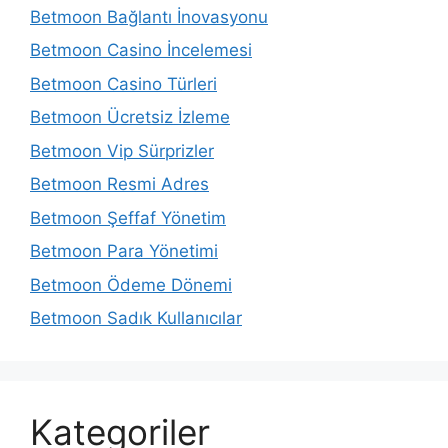
Betmoon Bağlantı İnovasyonu
Betmoon Casino İncelemesi
Betmoon Casino Türleri
Betmoon Ücretsiz İzleme
Betmoon Vip Sürprizler
Betmoon Resmi Adres
Betmoon Şeffaf Yönetim
Betmoon Para Yönetimi
Betmoon Ödeme Dönemi
Betmoon Sadık Kullanıcılar
Kategoriler