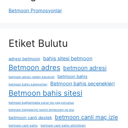
Betmoon Promosyonlar
Etiket Bulutu
bahis sitesi betmoon
adresi betmoon
Betmoon adres
betmoon adresi
betmoon bahis
betmoon adresi neden kapatıldı
Betmoon bahis seçenekleri
betmoon bahis kategorileri
Betmoon bahis sitesi
betmoon bağlanmada sorun mu yaşıyorsunuz
betmoon belgelerimi teslim etmezsem ne olur
betmoon canli maç izle
betmoon canli destek
betmoon canlı bahis
betmoon canlı bahis etkinlikleri