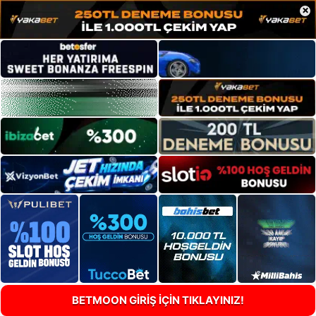
×
BETMOON GİRİŞ İÇİN TIKLAYINIZ!