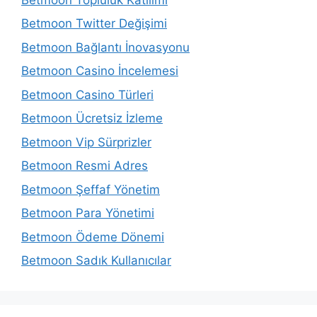
Betmoon Twitter Değişimi
Betmoon Bağlantı İnovasyonu
Betmoon Casino İncelemesi
Betmoon Casino Türleri
Betmoon Ücretsiz İzleme
Betmoon Vip Sürprizler
Betmoon Resmi Adres
Betmoon Şeffaf Yönetim
Betmoon Para Yönetimi
Betmoon Ödeme Dönemi
Betmoon Sadık Kullanıcılar