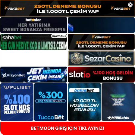
×
BETMOON GİRİŞ İÇİN TIKLAYINIZ!