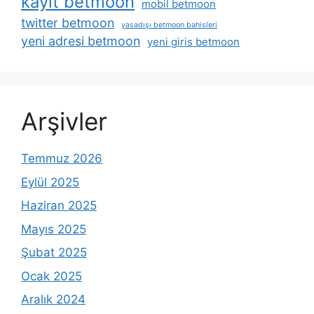
kayit betmoon
mobil betmoon
twitter betmoon
yasadışı betmoon bahisleri
yeni adresi betmoon
yeni giris betmoon
Arşivler
Temmuz 2026
Eylül 2025
Haziran 2025
Mayıs 2025
Şubat 2025
Ocak 2025
Aralık 2024