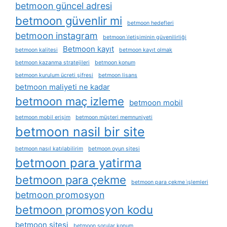
betmoon güncel adresi
betmoon güvenlir mi
betmoon hedefleri
betmoon instagram
betmoon i̇letişiminin güvenilirliği
Betmoon kayıt
betmoon kalitesi
betmoon kayıt olmak
betmoon kazanma stratejileri
betmoon konum
betmoon kurulum ücreti şifresi
betmoon lisans
betmoon maliyeti ne kadar
betmoon maç izleme
betmoon mobil
betmoon mobil erişim
betmoon müşteri memnuniyeti
betmoon nasil bir site
betmoon nasıl katılabilirim
betmoon oyun sitesi
betmoon para yatirma
betmoon para çekme
betmoon para çekme i̇şlemleri
betmoon promosyon
betmoon promosyon kodu
betmoon sitesi
betmoon sorular konum