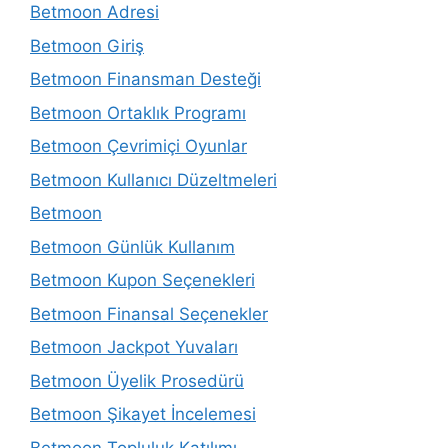
Betmoon Adresi
Betmoon Giriş
Betmoon Finansman Desteği
Betmoon Ortaklık Programı
Betmoon Çevrimiçi Oyunlar
Betmoon Kullanıcı Düzeltmeleri
Betmoon
Betmoon Günlük Kullanım
Betmoon Kupon Seçenekleri
Betmoon Finansal Seçenekler
Betmoon Jackpot Yuvaları
Betmoon Üyelik Prosedürü
Betmoon Şikayet İncelemesi
Betmoon Topluluk Katılımı