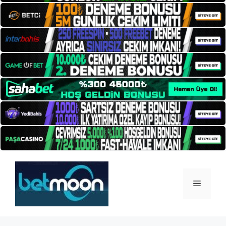
İçeriğe
atla
Menü