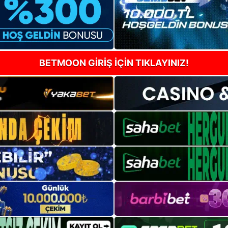
BETMOON GİRİŞ İÇİN TIKLAYINIZ!