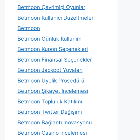
Betmoon Çevrimiçi Oyunlar
Betmoon Kullanıcı Düzeltmeleri
Betmoon
Betmoon Günlük Kullanım
Betmoon Kupon Seçenekleri
Betmoon Finansal Seçenekler
Betmoon Jackpot Yuvaları
Betmoon Üyelik Prosedürü
Betmoon Şikayet İncelemesi
Betmoon Topluluk Katılımı
Betmoon Twitter Değişimi
Betmoon Bağlantı İnovasyonu
Betmoon Casino İncelemesi