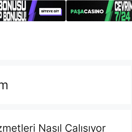
am
etleri Nasıl Çalışıyor