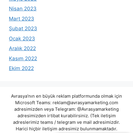
Nisan 2023
Mart 2023
Şubat 2023
Ocak 2023
Aralık 2022
Kasım 2022
Ekim 2022
Avrasya'nın en büyük reklam platformunda olmak için
Microsoft Teams:
reklam@avrasyamarketing.com
adresimizden veya Telegram: @Avrasyamarketing
adresimizden irtibat kurabilirsiniz. (Tek iletişim
adreslerimiz teams / telegram ve mail adresimizdir.
Harici hiçbir iletişim adresimiz bulunmamaktadır.