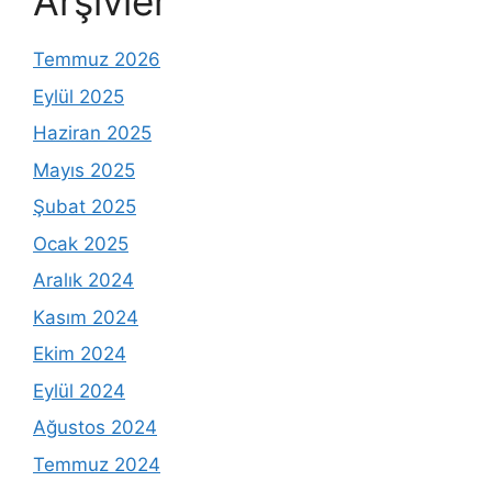
Arşivler
Temmuz 2026
Eylül 2025
Haziran 2025
Mayıs 2025
Şubat 2025
Ocak 2025
Aralık 2024
Kasım 2024
Ekim 2024
Eylül 2024
Ağustos 2024
Temmuz 2024