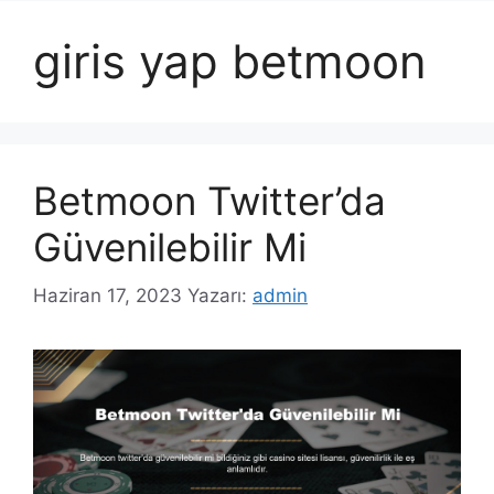
giris yap betmoon
Betmoon Twitter’da
Güvenilebilir Mi
Haziran 17, 2023
Yazarı:
admin