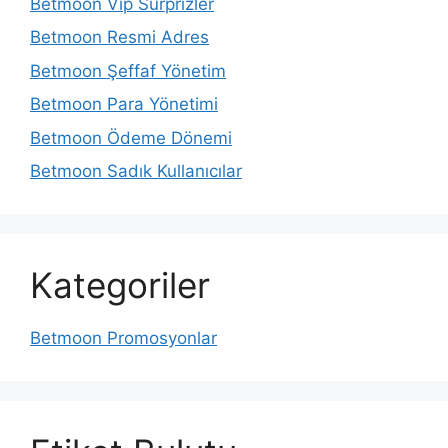
Betmoon Vip Sürprizler
Betmoon Resmi Adres
Betmoon Şeffaf Yönetim
Betmoon Para Yönetimi
Betmoon Ödeme Dönemi
Betmoon Sadık Kullanıcılar
Kategoriler
Betmoon Promosyonlar