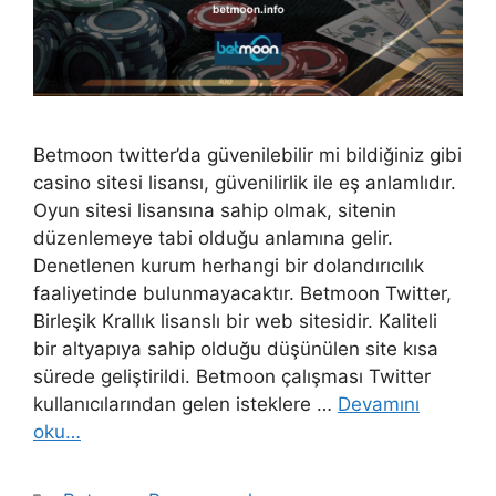
Betmoon twitter’da güvenilebilir mi bildiğiniz gibi
casino sitesi lisansı, güvenilirlik ile eş anlamlıdır.
Oyun sitesi lisansına sahip olmak, sitenin
düzenlemeye tabi olduğu anlamına gelir.
Denetlenen kurum herhangi bir dolandırıcılık
faaliyetinde bulunmayacaktır. Betmoon Twitter,
Birleşik Krallık lisanslı bir web sitesidir. Kaliteli
bir altyapıya sahip olduğu düşünülen site kısa
sürede geliştirildi. Betmoon çalışması Twitter
kullanıcılarından gelen isteklere …
Devamını
oku…