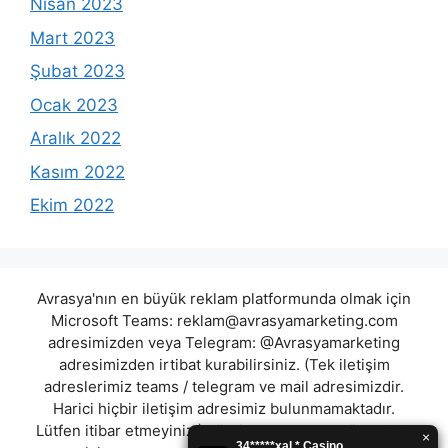
Nisan 2023
Mart 2023
Şubat 2023
Ocak 2023
Aralık 2022
Kasım 2022
Ekim 2022
Avrasya'nın en büyük reklam platformunda olmak için
Microsoft Teams:
reklam@avrasyamarketing.com
adresimizden veya Telegram: @Avrasyamarketing
adresimizden irtibat kurabilirsiniz. (Tek iletişim
adreslerimiz teams / telegram ve mail adresimizdir.
Harici hiçbir iletişim adresimiz bulunmamaktadır.
Lütfen itibar etmeyiniz.) Türkiye yasalarına göre 7258