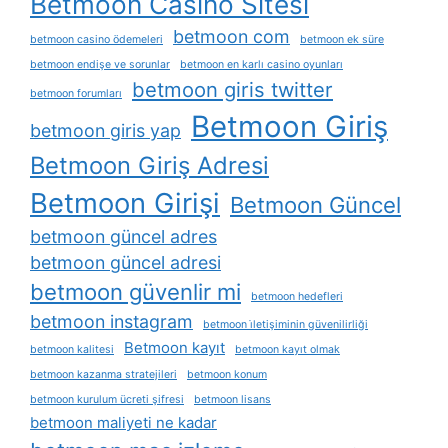
Betmoon Casino Sitesi
betmoon com
betmoon casino ödemeleri
betmoon ek süre
betmoon endişe ve sorunlar
betmoon en karlı casino oyunları
betmoon giris twitter
betmoon forumları
Betmoon Giriş
betmoon giris yap
Betmoon Giriş Adresi
Betmoon Girişi
Betmoon Güncel
betmoon güncel adres
betmoon güncel adresi
betmoon güvenlir mi
betmoon hedefleri
betmoon instagram
betmoon i̇letişiminin güvenilirliği
Betmoon kayıt
betmoon kalitesi
betmoon kayıt olmak
betmoon kazanma stratejileri
betmoon konum
betmoon kurulum ücreti şifresi
betmoon lisans
betmoon maliyeti ne kadar