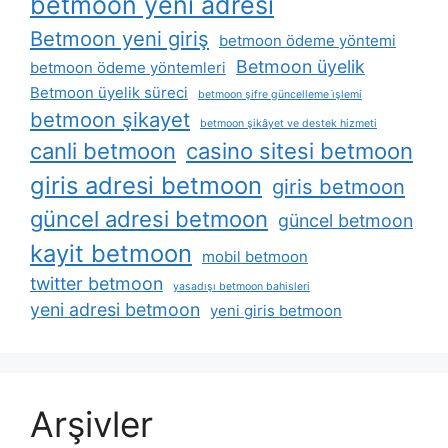
betmoon yeni adresi
Betmoon yeni giriş
betmoon ödeme yöntemi
Betmoon üyelik
betmoon ödeme yöntemleri
Betmoon üyelik süreci
betmoon şifre güncelleme i̇şlemi
betmoon şikayet
betmoon şikâyet ve destek hizmeti
canli betmoon
casino sitesi betmoon
giris adresi betmoon
giris betmoon
güncel adresi betmoon
güncel betmoon
kayit betmoon
mobil betmoon
twitter betmoon
yasadışı betmoon bahisleri
yeni adresi betmoon
yeni giris betmoon
Arşivler